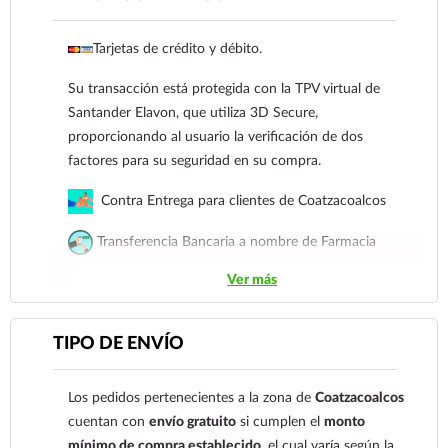
Gloria de Coatzacoalcos S.A. de C.V. Número de
cuenta: Clave: 014854655008143954
Tarjetas de crédito y débito.
Para esta forma de pago el cliente deberá enviar
Su transacción está protegida con la TPV virtual de
su comprobante de pago a al siguiente correo
Santander Elavon, que utiliza 3D Secure,
electrónico:
ecommerce@farmaciagloria.mx
o a
proporcionando al usuario la verificación de dos
nuestro
921 261 8491
factores para su seguridad en su compra.
Contra Entrega para clientes de Coatzacoalcos
Transferencia Bancaria a nombre de Farmacia
Gloria de Coatzacoalcos S.A. de C.V. Número de
Ver más
cuenta: Clave: 014854655008143954
Para esta forma de pago el cliente deberá enviar su
TIPO DE ENVÍO
comprobante de pago a al siguiente correo
electrónico:
ecommerce@farmaciagloria.mx
o a
Los pedidos pertenecientes a la zona de
Coatzacoalcos
nuestro
921 261 8491
cuentan con
envío gratuito
si cumplen el
monto
mínimo de compra establecido
, el cual varía según la