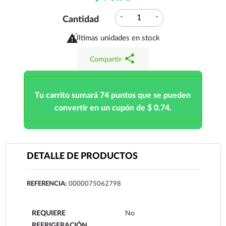
expand_more
expand_less
Cantidad

Últimas unidades en stock
share
Compartir
Tu carrito sumará 74 puntos que se pueden
convertir en un cupón de $ 0.74.
DETALLE DE PRODUCTOS
REFERENCIA:
0000075062798
REQUIERE
No
REFRIGERACIÓN