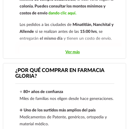
colonia.
Puedes consultar los montos mínimos y
costos de envío
dando clic aquí.
Los pedidos a las ciudades de
Minatitlán, Nanchital y
Allende
si se realizan antes de las
15:00 hrs
, se
entregarán
el mismo día
y tienen un costo de envío.
Los pedidos de otras localidades se envían mediante
Ver más
.
Sólo hacemos envíos en el territorio
nacional.
¿POR QUÉ COMPRAR EN FARMACIA
GLORIA?
Tenemos dos tarifas dependiendo del tiempo de
entrega:
tarifa nacional al día siguiente y tarifa
⭐
80+ años de confianza
económica.
En la tarifa nacional al día siguiente, los
Miles de familias nos eligen desde hace generaciones.
pedidos deben realizarse
antes de las 14:00 hrs.
El
tiempo de entrega de la tarifa económica es de
2 a 5
➕
Uno de los surtidos más amplios del país
días.
Medicamentos de Patente, genéricos, ortopedia y
material médico.
En los
productos refrigerados siempre se debe