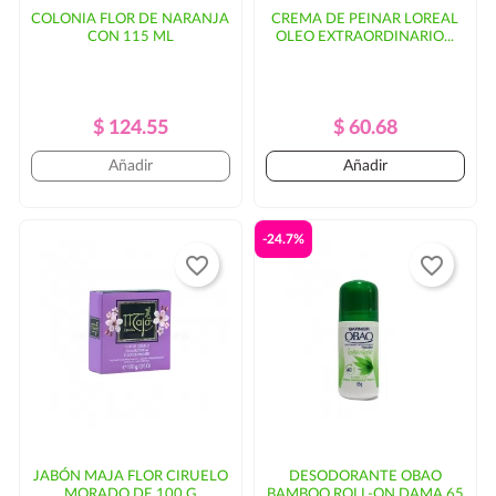
COLONIA FLOR DE NARANJA
CREMA DE PEINAR LOREAL
CON 115 ML
OLEO EXTRAORDINARIO...
Precio
Precio
Precio
Precio
$ 124.55
$ 60.68
Regular
Regular
Añadir
Añadir
-24.7%
favorite_border
favorite_border
JABÓN MAJA FLOR CIRUELO
DESODORANTE OBAO
MORADO DE 100 G
BAMBOO ROLL-ON DAMA 65