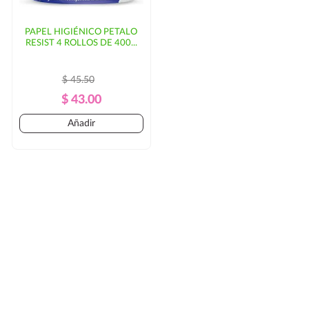
PAPEL HIGIÉNICO PETALO
RESIST 4 ROLLOS DE 400...
$ 45.50
Precio
Precio
$ 43.00
Regular
Añadir