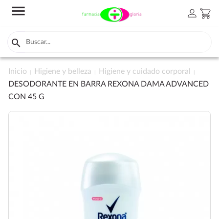
menu
person
shopping_cart

Inicio
Higiene y belleza
Higiene y cuidado corporal
DESODORANTE EN BARRA REXONA DAMA ADVANCED
CON 45 G