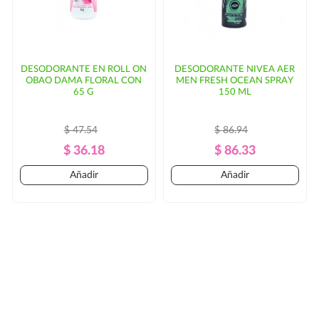
DESODORANTE EN ROLL ON
DESODORANTE NIVEA AER
OBAO DAMA FLORAL CON
MEN FRESH OCEAN SPRAY
65 G
150 ML
$ 47.54
$ 86.94
Precio
Precio
Precio
Precio
$ 36.18
$ 86.33
Regular
Regular
Añadir
Añadir