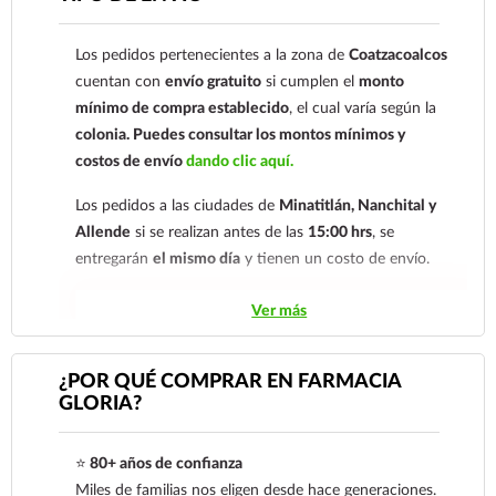
comprobante de pago a al siguiente correo
electrónico:
ecommerce@farmaciagloria.mx
o a
Los pedidos pertenecientes a la zona de
Coatzacoalcos
nuestro
921 261 8491
cuentan con
envío gratuito
si cumplen el
monto
mínimo de compra establecido
, el cual varía según la
colonia.
Puedes consultar los montos mínimos y
costos de envío
dando clic aquí.
Los pedidos a las ciudades de
Minatitlán, Nanchital y
Allende
si se realizan antes de las
15:00 hrs
, se
entregarán
el mismo día
y tienen un costo de envío.
Los pedidos de otras localidades se envían mediante
Ver más
.
Sólo hacemos envíos en el territorio
nacional.
¿POR QUÉ COMPRAR EN FARMACIA
GLORIA?
Tenemos dos tarifas dependiendo del tiempo de
entrega:
tarifa nacional al día siguiente y tarifa
⭐
80+ años de confianza
económica.
En la tarifa nacional al día siguiente, los
Miles de familias nos eligen desde hace generaciones.