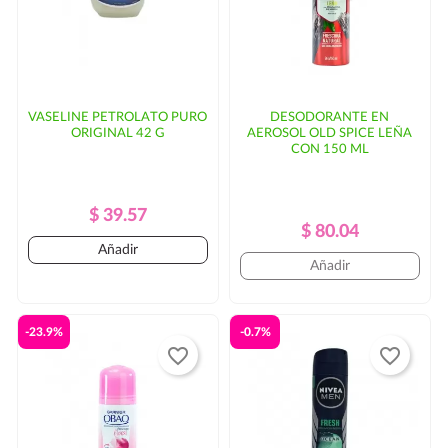
VASELINE PETROLATO PURO
DESODORANTE EN
ORIGINAL 42 G
AEROSOL OLD SPICE LEÑA
CON 150 ML
Precio
Precio
$ 39.57
Precio
Precio
$ 80.04
Regular
Añadir
Regular
Añadir
-23.9%
-0.7%
favorite_border
favorite_border