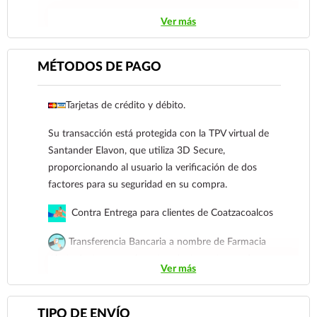
Ver más
Métodos de pago
Tarjetas de crédito y débito.
MÉTODOS DE PAGO
Su transacción está protegida con la TPV virtual
de Santander Elavon, que utiliza 3D Secure,
proporcionando al usuario la verificación de dos
Tarjetas de crédito y débito.
factores para su seguridad en su compra.
Su transacción está protegida con la TPV virtual de
Contra Entrega para clientes de
Santander Elavon, que utiliza 3D Secure,
Coatzacoalcos
proporcionando al usuario la verificación de dos
factores para su seguridad en su compra.
Transferencia Bancaria a nombre de Farmacia
Gloria de Coatzacoalcos S.A. de C.V. Número de
Contra Entrega para clientes de Coatzacoalcos
cuenta: Clave: 014854655008143954
Transferencia Bancaria a nombre de Farmacia
Para esta forma de pago el cliente deberá enviar
Gloria de Coatzacoalcos S.A. de C.V. Número de
Ver más
su comprobante de pago a al siguiente correo
cuenta: Clave: 014854655008143954
electrónico:
ecommerce@farmaciagloria.mx
o a
Para esta forma de pago el cliente deberá enviar su
nuestro
921 261 8491
TIPO DE ENVÍO