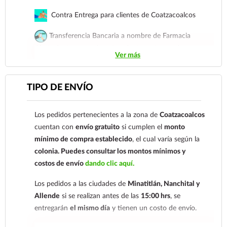
Contra Entrega para clientes de Coatzacoalcos
Transferencia Bancaria a nombre de Farmacia
Gloria de Coatzacoalcos S.A. de C.V. Número de
Ver más
cuenta: Clave: 014854655008143954
Para esta forma de pago el cliente deberá enviar su
TIPO DE ENVÍO
comprobante de pago a al siguiente correo
electrónico:
ecommerce@farmaciagloria.mx
o a
Los pedidos pertenecientes a la zona de
Coatzacoalcos
nuestro
921 261 8491
cuentan con
envío gratuito
si cumplen el
monto
mínimo de compra establecido
, el cual varía según la
colonia.
Puedes consultar los montos mínimos y
costos de envío
dando clic aquí.
Los pedidos a las ciudades de
Minatitlán, Nanchital y
Allende
si se realizan antes de las
15:00 hrs
, se
entregarán
el mismo día
y tienen un costo de envío.