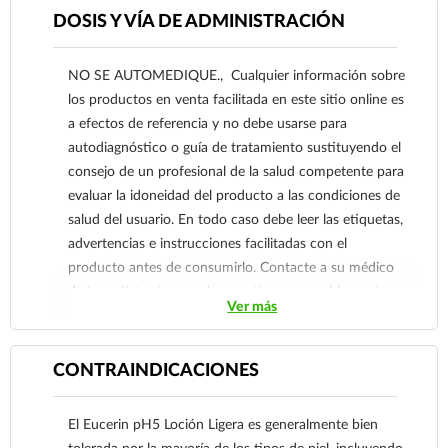
hidratación duradera. Adecuada para uso diario,
DOSIS Y VÍA DE ADMINISTRACIÓN
esta loción mejora la resistencia de la piel y
restaura su suavidad natural, haciéndola ideal
NO SE AUTOMEDIQUE., Cualquier información sobre
para aquellos con piel sensible o propensa a la
los productos en venta facilitada en este sitio online es
irritación.
a efectos de referencia y no debe usarse para
autodiagnóstico o guía de tratamiento sustituyendo el
consejo de un profesional de la salud competente para
evaluar la idoneidad del producto a las condiciones de
salud del usuario. En todo caso debe leer las etiquetas,
advertencias e instrucciones facilitadas con el
producto antes de consumirlo. Contacte a su médico
de inmediato si sospecha que tiene un problema de
Ver más
salud.
CONTRAINDICACIONES
El Eucerin pH5 Loción Ligera es generalmente bien