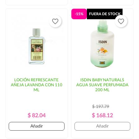
-15%
FUERA DE STOCK
favorite_border
favorite_border
LOCIÓN REFRESCANTE
ISDIN BABY NATURALS
AÑEJA LAVANDA CON 110
AGUA SUAVE PERFUMADA
ML
200 ML
$ 197.79
Precio
Precio
Precio
Precio
$ 82.04
$ 168.12
Regular
Regular
Añadir
Añadir