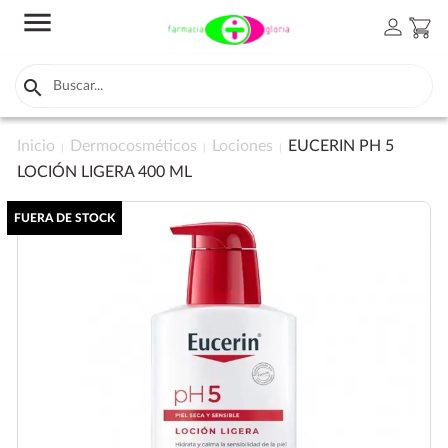
menu
person
shopping_cart

Inicio
Dermocosméticos
Lociones
EUCERIN PH 5
LOCIÓN LIGERA 400 ML
FUERA DE STOCK