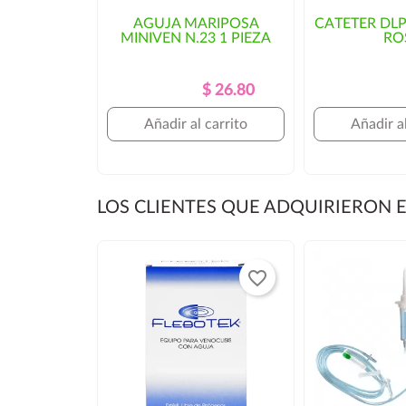
puede haber un incremento en el c
AGUJA MARIPOSA
CATETER DL
MINIVEN N.23 1 PIEZA
RO
tiempo de entrega. En ese caso, se solicitaría aut
Precio
Precio
$ 26.80
Regular
Añadir al carrito
Añadir al
LOS CLIENTES QUE ADQUIRIERON
favorite_border