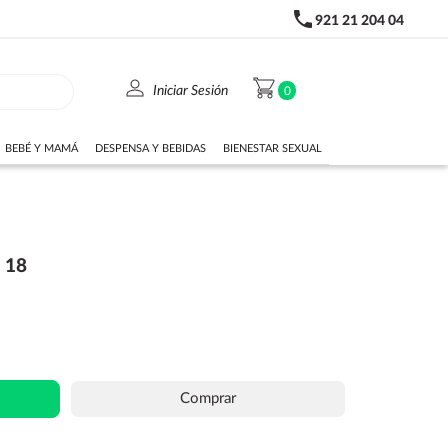
phone
921 21 204 04
person
shopping_cart
Iniciar Sesión
0
BEBÉ Y MAMÁ
DESPENSA Y BEBIDAS
BIENESTAR SEXUAL
 18
Comprar