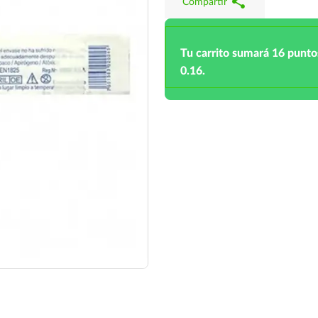
share
Compartir
Tu carrito sumará 16 punto
0.16.