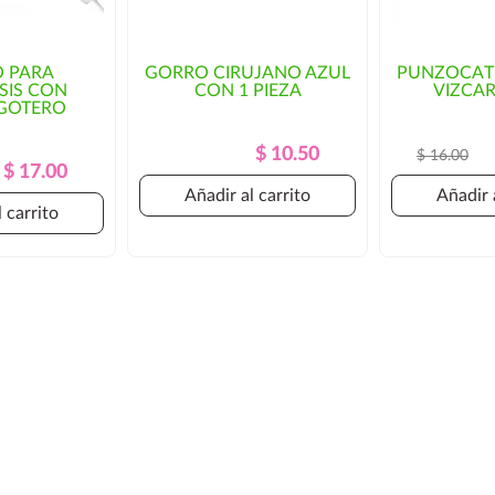
O PARA
GORRO CIRUJANO AZUL
PUNZOCAT
SIS CON
CON 1 PIEZA
VIZCAR
GOTERO
Precio
Precio
$ 10.50
$ 16.00
Precio
Precio
$ 17.00
Regular
Regular
Añadir al carrito
Añadir 
 carrito