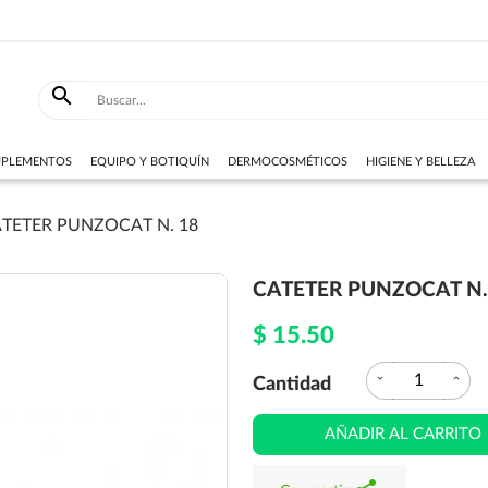

SUPLEMENTOS
EQUIPO Y BOTIQUÍN
DERMOCOSMÉTICOS
HIGIENE Y BELLEZA
TETER PUNZOCAT N. 18
CATETER PUNZOCAT N.
$ 15.50
expand_more
expand_less
Cantidad
AÑADIR AL CARRITO