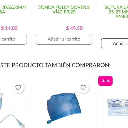
osto del envío y/o mayor
P 20GX30MM
SONDA FOLEY DOVER 2
SUTURA CA
SA
VÍAS FR.20
25-27 M
orización por parte del cliente.
AMERI
Precio
Precio
Precio
Precio
$ 14.00
$ 49.50
Regular
Regular
 carrito
Añadir al carrito
Añadir 
 ESTE PRODUCTO TAMBIÉN COMPRARON:
-3.1%
favorite_border
favorite_border