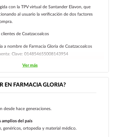
gida con la TPV virtual de Santander Elavon, que
ionando al usuario la verificación de dos factores
compra.
clientes de Coatzacoalcos
ia a nombre de Farmacia Gloria de Coatzacoalcos
cuenta: Clave: 014854655008143954
Ver más
l cliente deberá enviar su comprobante de pago a al
ico:
ecommerce@farmaciagloria.mx
o a nuestro
 EN FARMACIA GLORIA?
gen desde hace generaciones.
 amplios del país
 genéricos, ortopedia y material médico.