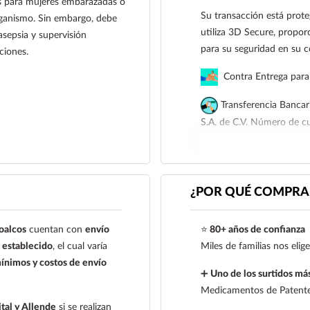
cos para mujeres embarazadas o
Su transacción está prote
organismo. Sin embargo, debe
utiliza 3D Secure, proporc
asepsia y supervisión
para su seguridad en su 
ciones.
Contra Entrega para 
Transferencia Bancar
S.A. de C.V. Número de 
Para esta forma de pago e
siguiente correo electrón
921 261 8491
¿POR QUÉ COMPRAR
oalcos
cuentan con
envío
⭐
80+ años de confianza
establecido
, el cual varía
Miles de familias nos eli
ínimos y costos de envío
➕
Uno de los surtidos más
Medicamentos de Patente,
tal y Allende
si se realizan