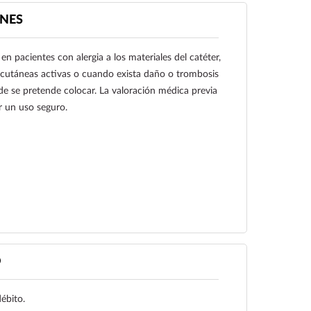
NES
n pacientes con alergia a los materiales del catéter,
 cutáneas activas o cuando exista daño o trombosis
e se pretende colocar. La valoración médica previa
r un uso seguro.
Ver más
O
débito.