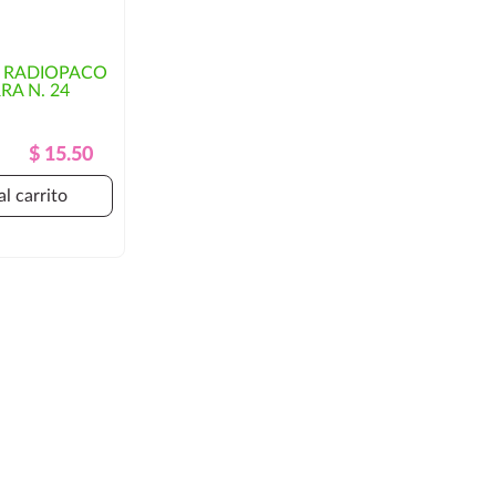
 RADIOPACO
RA N. 24
Precio
Precio
$ 15.50
Regular
al carrito