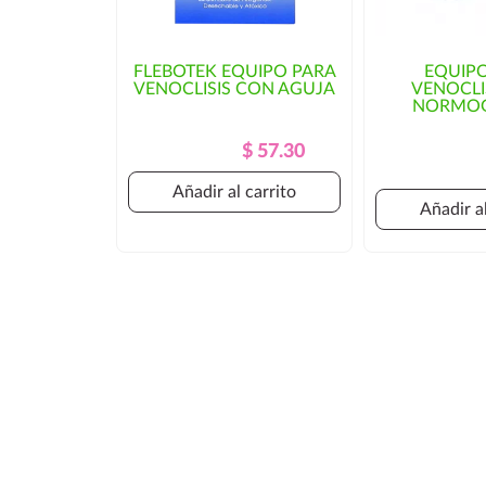
FLEBOTEK EQUIPO PARA
EQUIP
VENOCLISIS CON AGUJA
VENOCLI
NORMO
Precio
Precio
$ 57.30
Regular
Añadir al carrito
Añadir al