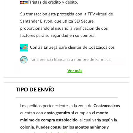
Coatzacoalcos
Tarjetas de crédito y débito.
Transferencia Bancaria a nombre de Farmacia
Su transacción está protegida con la TPV virtual de
Gloria de Coatzacoalcos S.A. de C.V. Número de
Santander Elavon, que utiliza 3D Secure,
cuenta: Clave: 014854655008143954
proporcionando al usuario la verificación de dos
factores para su seguridad en su compra.
Para esta forma de pago el cliente deberá enviar
su comprobante de pago a al siguiente correo
Contra Entrega para clientes de Coatzacoalcos
electrónico:
ecommerce@farmaciagloria.mx
o a
Transferencia Bancaria a nombre de Farmacia
nuestro
921 261 8491
Gloria de Coatzacoalcos S.A. de C.V. Número de
Ver más
cuenta: Clave: 014854655008143954
Para esta forma de pago el cliente deberá enviar su
TIPO DE ENVÍO
comprobante de pago a al siguiente correo
electrónico:
ecommerce@farmaciagloria.mx
o a
Los pedidos pertenecientes a la zona de
Coatzacoalcos
nuestro
921 261 8491
cuentan con
envío gratuito
si cumplen el
monto
mínimo de compra establecido
, el cual varía según la
colonia.
Puedes consultar los montos mínimos y