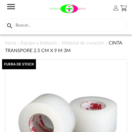
menu
person
shopping_cart

Inicio
Equipo y botiquín
Material de curación
CINTA
TRANSPORE 2.5 CM X 9 M 3M
FUERA DE STOCK