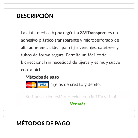
DESCRIPCIÓN
La cinta médica hipoalergénica
3M Transpore
es un
adhesivo plástico transparente y microperforado de
alta adherencia, ideal para fijar vendajes, catéteres y
tubos de forma segura. Permite un fácil corte
bidireccional sin necesidad de tijeras y es muy suave
con la piel.
Métodos de pago
Tarjetas de crédito y débito.
Su transacción está protegida con la TPV virtual
Ver más
de Santander Elavon, que utiliza 3D Secure,
proporcionando al usuario la verificación de dos
factores para su seguridad en su compra.
MÉTODOS DE PAGO
Contra Entrega para clientes de