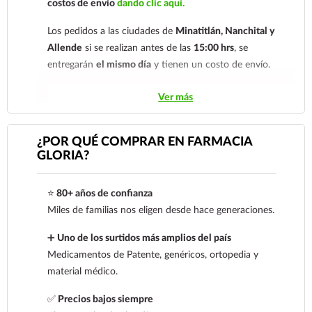
costos de envío
dando clic aquí.
Los pedidos a las ciudades de
Minatitlán, Nanchital y
Allende
si se realizan antes de las
15:00 hrs
, se
entregarán
el mismo día
y tienen un costo de envío.
Los pedidos de otras localidades se envían mediante
Ver más
.
Sólo hacemos envíos en el territorio
nacional.
¿POR QUÉ COMPRAR EN FARMACIA
GLORIA?
Tenemos dos tarifas dependiendo del tiempo de
entrega:
tarifa nacional al día siguiente y tarifa
⭐
80+ años de confianza
económica.
En la tarifa nacional al día siguiente, los
Miles de familias nos eligen desde hace generaciones.
pedidos deben realizarse
antes de las 14:00 hrs.
El
tiempo de entrega de la tarifa económica es de
2 a 5
➕
Uno de los surtidos más amplios del país
días.
Medicamentos de Patente, genéricos, ortopedia y
material médico.
En los
productos refrigerados siempre se debe
seleccionar la tarifa nacional día siguiente
, ya que son
✅
Precios bajos siempre
productos de cadena de frío. Todos los productos se