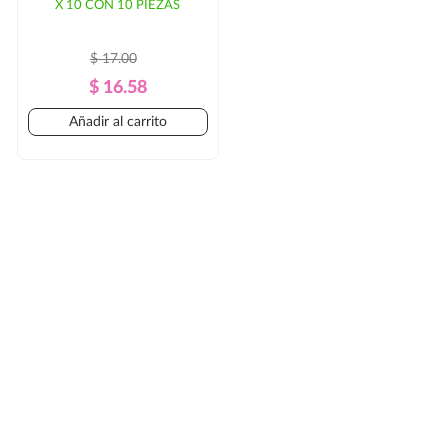
X 10 CON 10 PIEZAS
$ 17.00
Precio
Precio
$ 16.58
Regular
Añadir al carrito