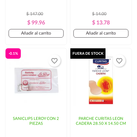
$ 147.00
$ 14.00
Precio
Precio
Precio
Precio
$ 99.96
$ 13.78
Regular
Regular
Añadir al carrito
Añadir al carrito
-0.1%
FUERA DE STOCK
favorite_border
favorite_border
SANICLIPS LEROY CON 2
PARCHE CURITAS LEON
PIEZAS
CADERA 28.50 X 14.50 CM