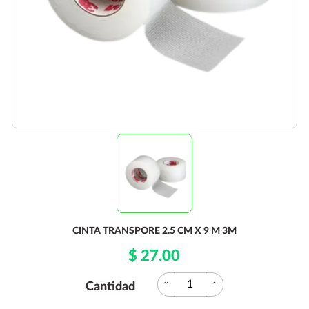
CINTA TRANSPORE 2.5 CM X 9 M 3M
$ 27.00
expand_more
expand_less
Cantidad