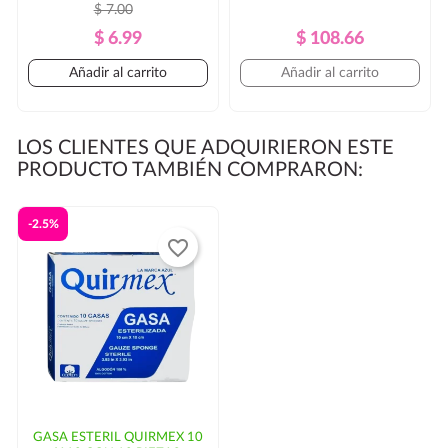
$ 7.00
Precio
Precio
Precio
Precio
$ 6.99
$ 108.66
Regular
Regular
Añadir al carrito
Añadir al carrito
LOS CLIENTES QUE ADQUIRIERON ESTE
PRODUCTO TAMBIÉN COMPRARON:
-2.5%
favorite_border
GASA ESTERIL QUIRMEX 10