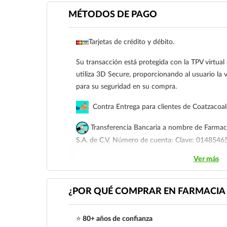
MÉTODOS DE PAGO
Tarjetas de crédito y débito.
Su transacción está protegida con la TPV virtua
utiliza 3D Secure, proporcionando al usuario la v
para su seguridad en su compra.
Contra Entrega para clientes de Coatzacoa
Transferencia Bancaria a nombre de Farmaci
S.A. de C.V. Número de cuenta: Clave: 01485
Ver más
Para esta forma de pago el cliente deberá envia
siguiente correo electrónico:
ecommerce@farmac
921 261 8491
¿POR QUÉ COMPRAR EN FARMACIA 
⭐
80+ años de confianza