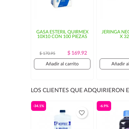
GASA ESTERIL QUIRMEX
JERINGA NE
10X10 CON 100 PIEZAS
X 3
Precio
Precio
$ 169.92
$ 170.95
Regular
Añadir al carrito
Añadir al
LOS CLIENTES QUE ADQUIRIERON
-34.1%
-6.9%
favorite_border