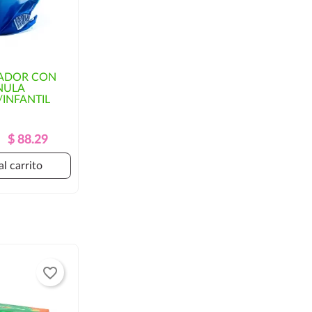
GADOR CON
NULA
INFANTIL
Precio
Precio
$ 88.29
Regular
al carrito
favorite_border