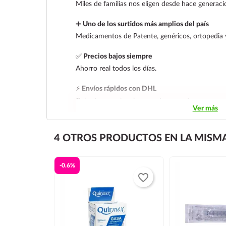
Miles de familias nos eligen desde hace generaci
➕
Uno de los surtidos más amplios del país
Medicamentos de Patente, genéricos, ortopedia 
✅
Precios bajos siempre
Ahorro real todos los días.
⚡
Envíos rápidos con DHL
Cobertura nacional con rastreo y entrega segura
Ver más
4 OTROS PRODUCTOS EN LA MISMA
-0.6%
favorite_border