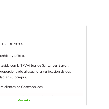
TEC DE 300 G
 crédito y débito.
tegida con la TPV virtual de Santander Elavon,
proporcionando al usuario la verificación de dos
idad en su compra.
a clientes de Coatzacoalcos
aria a nombre de Farmacia Gloria de
Ver más
C.V. Número de cuenta: Clave: