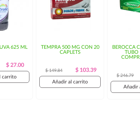
 UVA 625 ML
TEMPRA 500 MG CON 20
BEROCCA C
CAPLETS
TUBO 
COMPRI
Precio
Precio
$ 27.00
Precio
Precio
$ 103.39
$ 149.84
Regular
$ 246.79
Regular
 carrito
Añadir al carrito
Añadir 