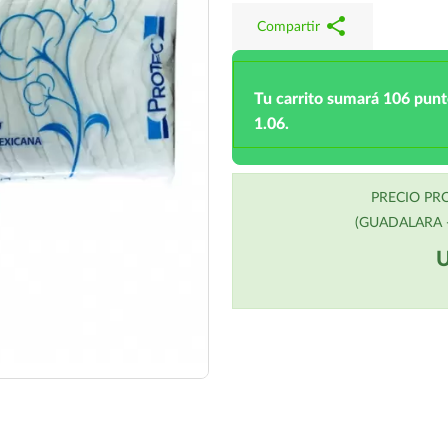
share
Compartir
Tu carrito sumará 106 pun
1.06.
PRECIO P
(GUADALARA -