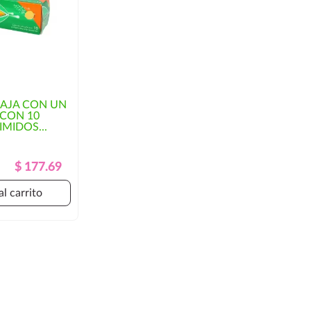
AJA CON UN
CON 10
MIDOS...
Precio
Precio
$ 177.69
Regular
al carrito