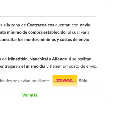
4
o el cliente deberá enviar su comprobante de pago
ectrónico:
ecommerce@farmaciagloria.mx
o a
s a la zona de
Coatzacoalcos
cuentan con
envío
8491
to mínimo de compra establecido
, el cual varía
onsultar los montos mínimos y costos de envío
es de
Minatitlán, Nanchital y Allende
si se realizan
e entregarán
el mismo día
y tienen un costo de envío.
alidades se envían mediante
.
Sólo
itorio nacional.
Ver más
ndiendo del tiempo de entrega:
tarifa nacional al día
ica.
En la tarifa nacional al día siguiente, los pedidos
las 14:00 hrs.
El tiempo de entrega de la tarifa
s.