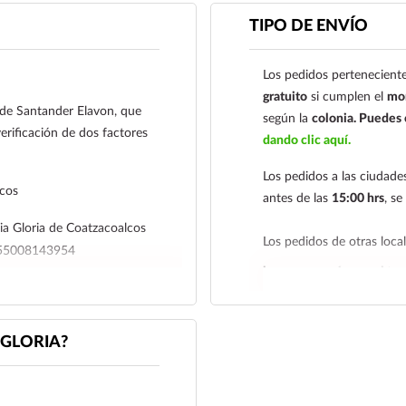
01485465500814395
TIPO DE ENVÍO
Para esta forma de pag
a al siguiente correo el
Los pedidos perteneciente
nuestro
921 261 
gratuito
si cumplen el
mon
l de Santander Elavon, que
según la
colonia.
Puedes c
erificación de dos factores
dando clic aquí.
Los pedidos a las ciudad
lcos
antes de las
15:00 hrs
, s
a Gloria de Coatzacoalcos
Los pedidos de otras loc
4655008143954
hacemos envíos en el terr
r su comprobante de pago a al
Tenemos dos tarifas depe
iagloria.mx
o a nuestro
siguiente y tarifa económ
GLORIA?
deben realizarse
antes de 
económica es de
2 a 5 día