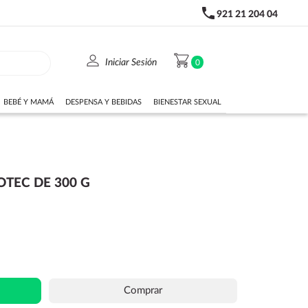
phone
921 21 204 04
person
shopping_cart
Iniciar Sesión
0
BEBÉ Y MAMÁ
DESPENSA Y BEBIDAS
BIENESTAR SEXUAL
TEC DE 300 G
Comprar