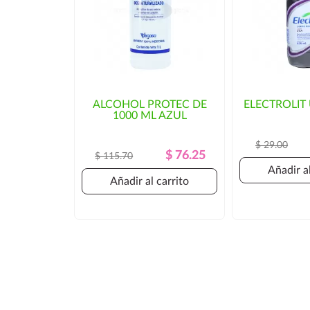
ALCOHOL PROTEC DE
ELECTROLIT
1000 ML AZUL
$ 29.00
Precio
Precio
$ 76.25
$ 115.70
Regular
Añadir al
Añadir al carrito