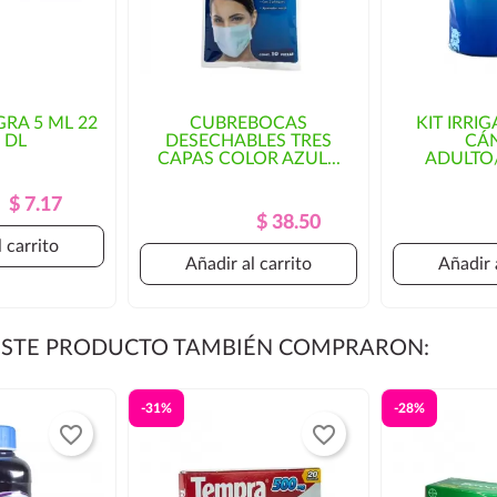
GRA 5 ML 22
CUBREBOCAS
KIT IRRI
2 DL
DESECHABLES TRES
CÁ
CAPAS COLOR AZUL...
ADULTO/
Precio
Precio
$ 7.17
Precio
Precio
$ 38.50
Regular
Regular
 carrito
Añadir al carrito
Añadir 
 ESTE PRODUCTO TAMBIÉN COMPRARON:
-31%
-28%
favorite_border
favorite_border