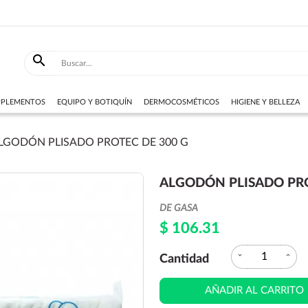

SUPLEMENTOS
EQUIPO Y BOTIQUÍN
DERMOCOSMÉTICOS
HIGIENE Y BELLEZA
LGODÓN PLISADO PROTEC DE 300 G
ALGODÓN PLISADO PRO
DE GASA
$ 106.31
expand_more
expand_less
Cantidad
AÑADIR AL CARRITO