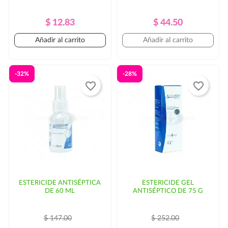
Precio
Precio
Precio
Precio
$ 12.83
$ 44.50
Regular
Regular
Añadir al carrito
Añadir al carrito
-32%
-28%
favorite_border
favorite_border
ESTERICIDE ANTISÉPTICA
ESTERICIDE GEL
DE 60 ML
ANTISÉPTICO DE 75 G
$ 147.00
$ 252.00