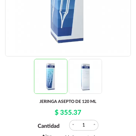
JERINGA ASEPTO DE 120 ML
$ 355.37
expand_more
expand_less
Cantidad