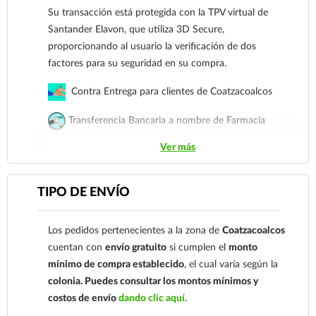
Su transacción está protegida con la TPV virtual de
recomendaciones médicas correspondientes. Se
Santander Elavon, que utiliza 3D Secure,
aconseja verificar la integridad del bulbo y del cilindro
proporcionando al usuario la verificación de dos
de plástico antes de cada aplicación para garantizar un
factores para su seguridad en su compra.
funcionamiento seguro.
Contra Entrega para clientes de Coatzacoalcos
Métodos de pago
Tarjetas de crédito y débito.
Transferencia Bancaria a nombre de Farmacia
Gloria de Coatzacoalcos S.A. de C.V. Número de
Su transacción está protegida con la TPV virtual
Ver más
cuenta: Clave: 014854655008143954
de Santander Elavon, que utiliza 3D Secure,
proporcionando al usuario la verificación de dos
Para esta forma de pago el cliente deberá enviar su
factores para su seguridad en su compra.
TIPO DE ENVÍO
comprobante de pago a al siguiente correo
electrónico:
ecommerce@farmaciagloria.mx
o a
Contra Entrega para clientes de
Los pedidos pertenecientes a la zona de
Coatzacoalcos
nuestro
921 261 8491
Coatzacoalcos
cuentan con
envío gratuito
si cumplen el
monto
Transferencia Bancaria a nombre de Farmacia
mínimo de compra establecido
, el cual varía según la
Gloria de Coatzacoalcos S.A. de C.V. Número de
colonia.
Puedes consultar los montos mínimos y
cuenta: Clave: 014854655008143954
costos de envío
dando clic aquí.