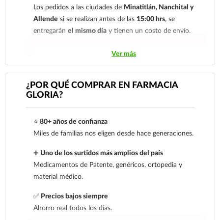
Para esta forma de pago el cliente deberá enviar
Los pedidos a las ciudades de
Minatitlán, Nanchital y
su comprobante de pago a al siguiente correo
Allende
si se realizan antes de las
15:00 hrs
, se
electrónico:
ecommerce@farmaciagloria.mx
o a
entregarán
el mismo día
y tienen un costo de envío.
nuestro
921 261 8491
Los pedidos de otras localidades se envían mediante
Ver más
.
Sólo hacemos envíos en el territorio
nacional.
¿POR QUÉ COMPRAR EN FARMACIA
GLORIA?
Tenemos dos tarifas dependiendo del tiempo de
entrega:
tarifa nacional al día siguiente y tarifa
⭐
80+ años de confianza
económica.
En la tarifa nacional al día siguiente, los
Miles de familias nos eligen desde hace generaciones.
pedidos deben realizarse
antes de las 14:00 hrs.
El
tiempo de entrega de la tarifa económica es de
2 a 5
➕
Uno de los surtidos más amplios del país
días.
Medicamentos de Patente, genéricos, ortopedia y
material médico.
En los
productos refrigerados siempre se debe
seleccionar la tarifa nacional día siguiente
, ya que son
✅
Precios bajos siempre
productos de cadena de frío. Todos los productos se
Ahorro real todos los días.
envían en una caja térmica con gel refrigerante.