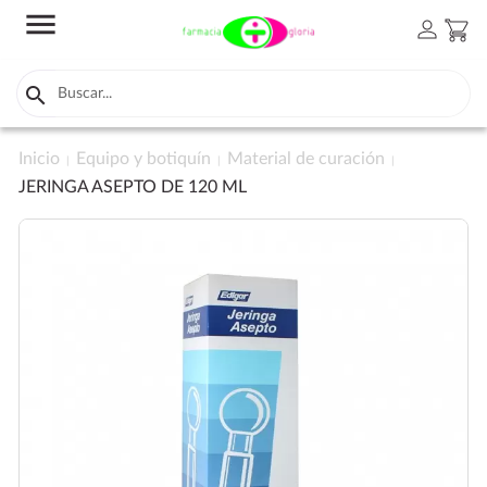
menu
person
shopping_cart

Inicio
Equipo y botiquín
Material de curación
JERINGA ASEPTO DE 120 ML