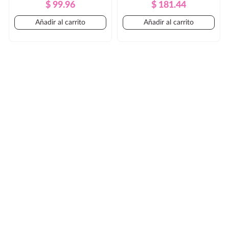
Precio
Precio
Precio
Precio
$ 99.96
$ 181.44
Regular
Regular
Añadir al carrito
Añadir al carrito