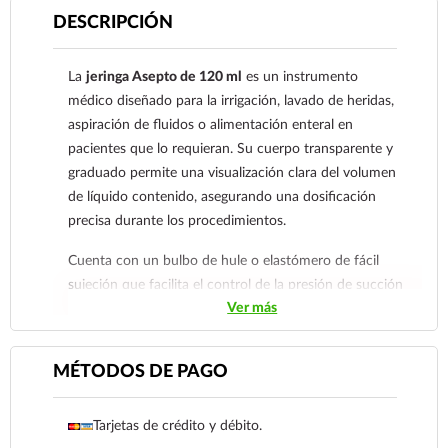
DESCRIPCIÓN
La
jeringa Asepto de 120 ml
es un instrumento
médico diseñado para la irrigación, lavado de heridas,
aspiración de fluidos o alimentación enteral en
pacientes que lo requieran. Su cuerpo transparente y
graduado permite una visualización clara del volumen
de líquido contenido, asegurando una dosificación
precisa durante los procedimientos.
Cuenta con un bulbo de hule o elastómero de fácil
sujeción que facilita el control de la presión de succión
Ver más
o expulsión de líquidos de forma manual y controlada.
El diseño de su punta cónica es compatible con
diversas sondas y tubos médicos de uso común,
MÉTODOS DE PAGO
haciéndola un recurso versátil en clínicas y hogares.
Este dispositivo debe limpiarse y desinfectarse de
Tarjetas de crédito y débito.
manera minuciosa después de cada uso siguiendo las