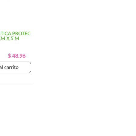
TICA PROTEC
CM X 5 M
Precio
Precio
$ 48.96
Regular
al carrito