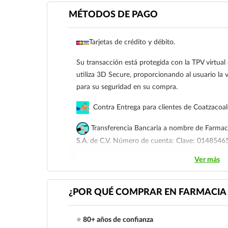
MÉTODOS DE PAGO
Tarjetas de crédito y débito.
Su transacción está protegida con la TPV virtua
utiliza 3D Secure, proporcionando al usuario la v
para su seguridad en su compra.
Contra Entrega para clientes de Coatzacoa
Transferencia Bancaria a nombre de Farmaci
S.A. de C.V. Número de cuenta: Clave: 01485
Ver más
Para esta forma de pago el cliente deberá envia
siguiente correo electrónico:
ecommerce@farmac
921 261 8491
¿POR QUÉ COMPRAR EN FARMACIA 
⭐
80+ años de confianza