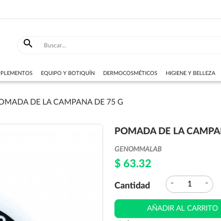

SUPLEMENTOS
EQUIPO Y BOTIQUÍN
DERMOCOSMÉTICOS
HIGIENE Y BELLEZA
OMADA DE LA CAMPANA DE 75 G
POMADA DE LA CAMPAN
GENOMMALAB
$ 63.32
expand_more
expand_less
Cantidad
AÑADIR AL CARRITO