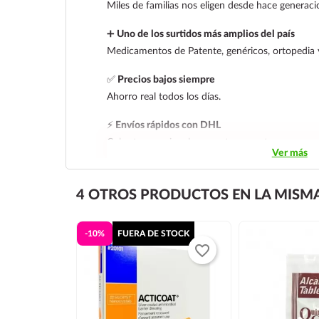
Miles de familias nos eligen desde hace generaci
➕
Uno de los surtidos más amplios del país
Medicamentos de Patente, genéricos, ortopedia 
✅
Precios bajos siempre
Ahorro real todos los días.
⚡
Envíos rápidos con DHL
Cobertura nacional con rastreo y entrega segura
Ver más
4 OTROS PRODUCTOS EN LA MISMA
-10%
FUERA DE STOCK
favorite_border