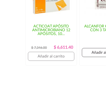
ACTICOAT APÓSITO
ALCANFOR 
ANTIMICROBIANO 12
CON 3 T
APÓSITOS, 10...
Precio
Precio
$ 6,611.40
$ 7,346.00
Regular
Añadir al
Añadir al carrito