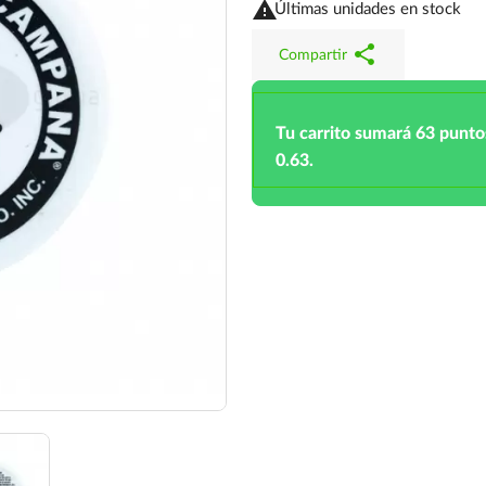

Últimas unidades en stock
share
Compartir
Tu carrito sumará 63 punto
0.63.