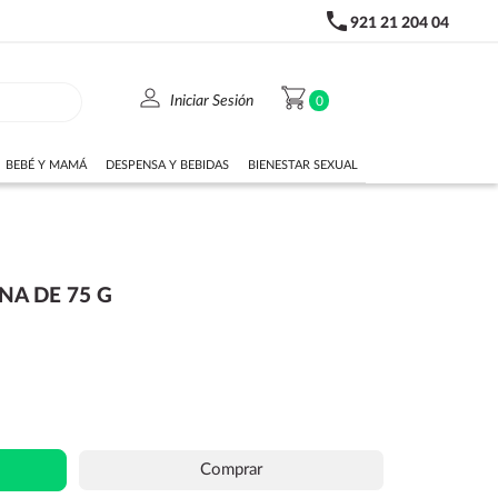
phone
921 21 204 04
person
shopping_cart
Iniciar Sesión
0
BEBÉ Y MAMÁ
DESPENSA Y BEBIDAS
BIENESTAR SEXUAL
A DE 75 G
Comprar