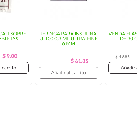
CALI SOBRE
JERINGA PARA INSULINA
VENDA ELÁS
ABLETAS
U-100 0.3 ML ULTRA-FINE
DE 30 
6 MM
Precio
Precio
$ 9.00
$ 49.86
Precio
Precio
$ 61.85
Regular
Regular
 carrito
Añadir 
Añadir al carrito