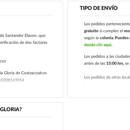
Su presentación de 75 g e
TIPO DE ENVÍO
llevar de viaje. Es un pro
todos los integrantes de l
forma económica y efecti
Los pedidos perteneciente
gratuito
si cumplen el
mon
Métodos de pago
l de Santander Elavon, que
según la
colonia.
Puedes c
Tarjetas de
erificación de dos factores
dando clic aquí.
Su transacción está pro
Los pedidos a las ciudad
que utiliza 3D Secure, 
lcos
antes de las
15:00 hrs
, s
factores para su segur
a Gloria de Coatzacoalcos
Los pedidos de otras loc
Contra Entrega par
4655008143954
hacemos envíos en el terr
Transferencia Banc
r su comprobante de pago a al
Coatzacoalcos S.A. de 
Tenemos dos tarifas depe
iagloria.mx
o a nuestro
01485465500814395
siguiente y tarifa económ
GLORIA?
deben realizarse
antes de 
Para esta forma de pag
económica es de
2 a 5 día
a al siguiente correo el