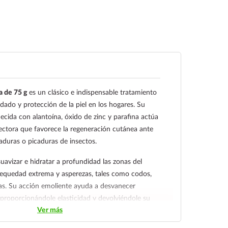
 de 75 g
es un clásico e indispensable tratamiento
dado y protección de la piel en los hogares. Su
ecida con alantoína, óxido de zinc y parafina actúa
ectora que favorece la regeneración cutánea ante
zaduras o picaduras de insectos.
uavizar e hidratar a profundidad las zonas del
sequedad extrema y asperezas, tales como codos,
adas. Su acción emoliente ayuda a desvanecer
, proporcionándole elasticidad y devolviéndole su
Ver más
 progresivamente.