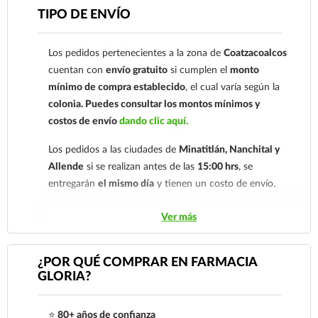
Para esta forma de pago el cliente deberá enviar su
TIPO DE ENVÍO
comprobante de pago a al siguiente correo
electrónico:
ecommerce@farmaciagloria.mx
o a
Los pedidos pertenecientes a la zona de
Coatzacoalcos
nuestro
921 261 8491
cuentan con
envío gratuito
si cumplen el
monto
mínimo de compra establecido
, el cual varía según la
colonia.
Puedes consultar los montos mínimos y
costos de envío
dando clic aquí.
Los pedidos a las ciudades de
Minatitlán, Nanchital y
Allende
si se realizan antes de las
15:00 hrs
, se
entregarán
el mismo día
y tienen un costo de envío.
Los pedidos de otras localidades se envían mediante
Ver más
.
Sólo hacemos envíos en el territorio
nacional.
¿POR QUÉ COMPRAR EN FARMACIA
GLORIA?
Tenemos dos tarifas dependiendo del tiempo de
entrega:
tarifa nacional al día siguiente y tarifa
⭐
80+ años de confianza