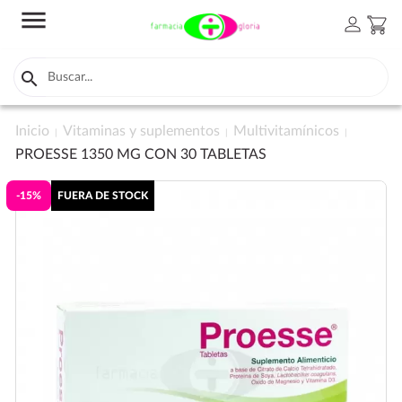
menu
person
shopping_cart

Inicio
Vitaminas y suplementos
Multivitamínicos
PROESSE 1350 MG CON 30 TABLETAS
-15%
FUERA DE STOCK