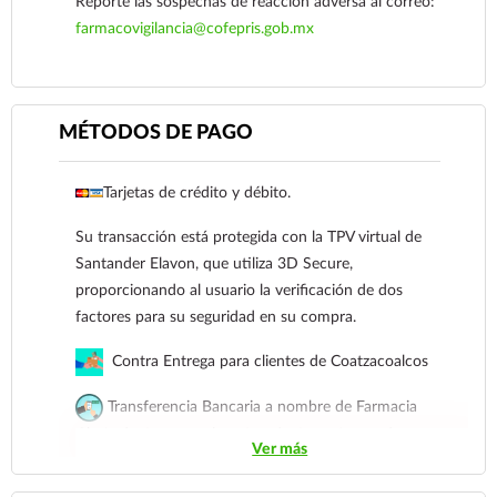
Reporte las sospechas de reacción adversa al correo:
farmacovigilancia@cofepris.gob.mx
MÉTODOS DE PAGO
Tarjetas de crédito y débito.
Ver más
Su transacción está protegida con la TPV virtual de
Santander Elavon, que utiliza 3D Secure,
proporcionando al usuario la verificación de dos
factores para su seguridad en su compra.
Contra Entrega para clientes de Coatzacoalcos
Transferencia Bancaria a nombre de Farmacia
Gloria de Coatzacoalcos S.A. de C.V. Número de
Ver más
cuenta: Clave: 014854655008143954