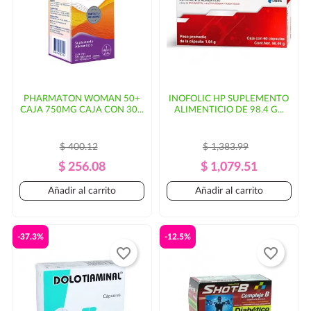
parte del cliente.
PHARMATON WOMAN 50+
INOFOLIC HP SUPLEMENTO
CAJA 750MG CAJA CON 30...
ALIMENTICIO DE 98.4 G...
$ 400.12
$ 1,383.99
Precio
Precio
Precio
Precio
$ 256.08
$ 1,079.51
Regular
Regular
Añadir al carrito
Añadir al carrito
-37.3%
-12.5%
favorite_border
favorite_border