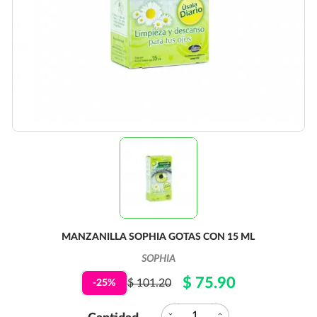
MANZANILLA SOPHIA GOTAS CON 15 ML
SOPHIA
$ 75.90
$ 101.20
-25%
expand_more
expand_less