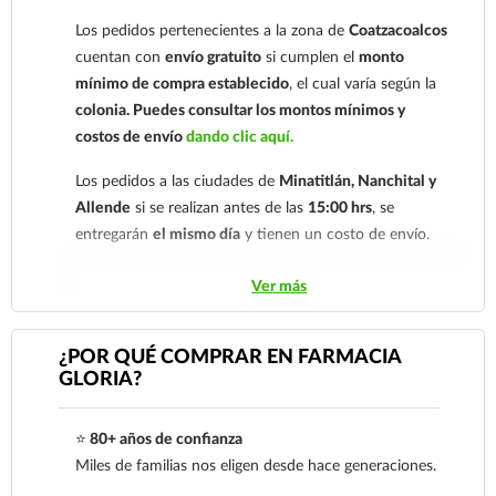
electrónico:
ecommerce@farmaciagloria.mx
o a
Los pedidos pertenecientes a la zona de
Coatzacoalcos
nuestro
921 261 8491
cuentan con
envío gratuito
si cumplen el
monto
mínimo de compra establecido
, el cual varía según la
colonia.
Puedes consultar los montos mínimos y
costos de envío
dando clic aquí.
Los pedidos a las ciudades de
Minatitlán, Nanchital y
Allende
si se realizan antes de las
15:00 hrs
, se
entregarán
el mismo día
y tienen un costo de envío.
Los pedidos de otras localidades se envían mediante
Ver más
.
Sólo hacemos envíos en el territorio
nacional.
¿POR QUÉ COMPRAR EN FARMACIA
GLORIA?
Tenemos dos tarifas dependiendo del tiempo de
entrega:
tarifa nacional al día siguiente y tarifa
⭐
80+ años de confianza
económica.
En la tarifa nacional al día siguiente, los
Miles de familias nos eligen desde hace generaciones.
pedidos deben realizarse
antes de las 14:00 hrs.
El