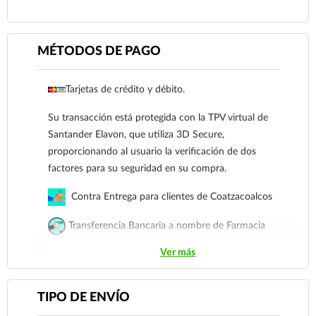
MÉTODOS DE PAGO
Tarjetas de crédito y débito.
Su transacción está protegida con la TPV virtual de
Santander Elavon, que utiliza 3D Secure,
Ver más
proporcionando al usuario la verificación de dos
factores para su seguridad en su compra.
Contra Entrega para clientes de Coatzacoalcos
Transferencia Bancaria a nombre de Farmacia
Gloria de Coatzacoalcos S.A. de C.V. Número de
Ver más
cuenta: Clave: 014854655008143954
Para esta forma de pago el cliente deberá enviar su
TIPO DE ENVÍO
comprobante de pago a al siguiente correo