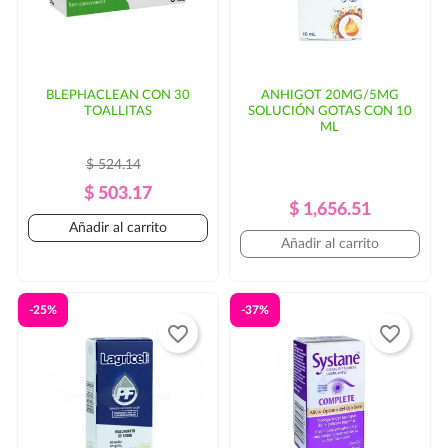
BLEPHACLEAN CON 30
ANHIGOT 20MG/5MG
TOALLITAS
SOLUCIÓN GOTAS CON 10
ML
$ 524.14
Precio
Precio
$ 503.17
Precio
Precio
$ 1,656.51
Regular
Añadir al carrito
Regular
Añadir al carrito
-25%
-37%
favorite_border
favorite_border