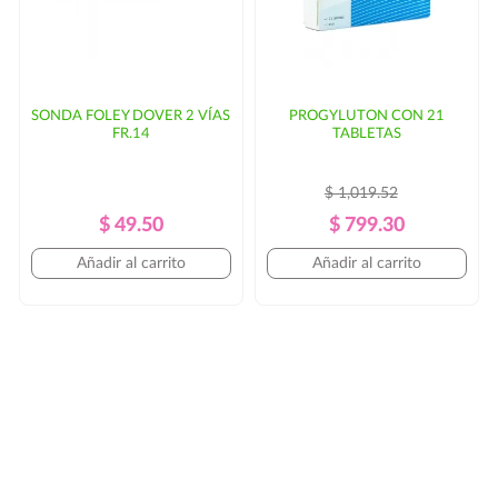
SONDA FOLEY DOVER 2 VÍAS
PROGYLUTON CON 21
FR.14
TABLETAS
$ 1,019.52
Precio
Precio
Precio
Precio
$ 49.50
$ 799.30
Regular
Regular
Añadir al carrito
Añadir al carrito