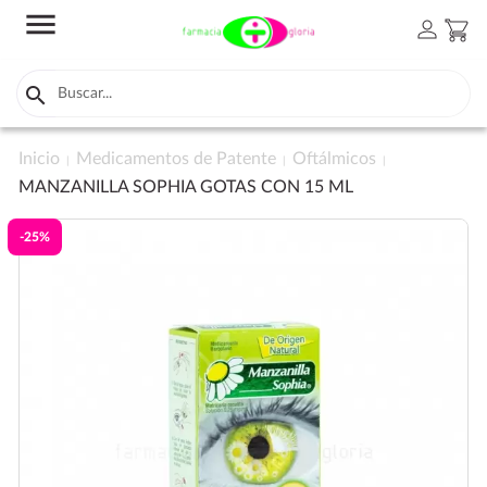
menu
person
shopping_cart

Inicio
Medicamentos de Patente
Oftálmicos
MANZANILLA SOPHIA GOTAS CON 15 ML
-25%