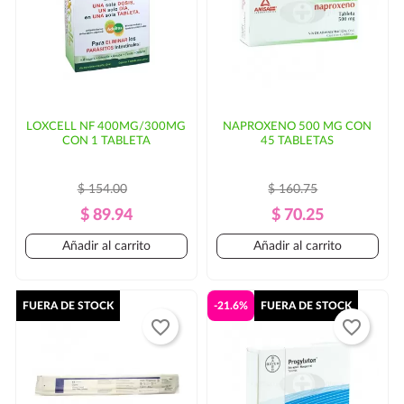
LOXCELL NF 400MG/300MG
NAPROXENO 500 MG CON
CON 1 TABLETA
45 TABLETAS
$ 154.00
$ 160.75
Precio
Precio
Precio
Precio
$ 89.94
$ 70.25
Regular
Regular
Añadir al carrito
Añadir al carrito
FUERA DE STOCK
-21.6%
FUERA DE STOCK
favorite_border
favorite_border