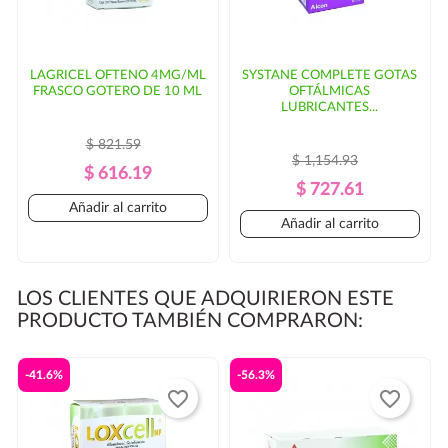
LAGRICEL OFTENO 4MG/ML
SYSTANE COMPLETE GOTAS
FRASCO GOTERO DE 10 ML
OFTÁLMICAS
LUBRICANTES...
$ 821.59
$ 1,154.93
Precio
Precio
$ 616.19
Precio
Precio
$ 727.61
Regular
Añadir al carrito
Regular
Añadir al carrito
LOS CLIENTES QUE ADQUIRIERON ESTE
PRODUCTO TAMBIÉN COMPRARON:
-41.6%
-56.3%
favorite_border
favorite_border