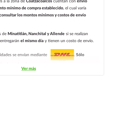
s a la zona de
Coatzacoalcos
cuentan con
envío
to mínimo de compra establecido
, el cual varía
onsultar los montos mínimos y costos de envío
es de
Minatitlán, Nanchital y Allende
si se realizan
e entregarán
el mismo día
y tienen un costo de envío.
alidades se envían mediante
.
Sólo
itorio nacional.
Ver más
ndiendo del tiempo de entrega:
tarifa nacional al día
ica.
En la tarifa nacional al día siguiente, los pedidos
las 14:00 hrs.
El tiempo de entrega de la tarifa
s.
ados siempre se debe seleccionar la tarifa nacional
 productos de cadena de frío. Todos los productos se
 con gel refrigerante.