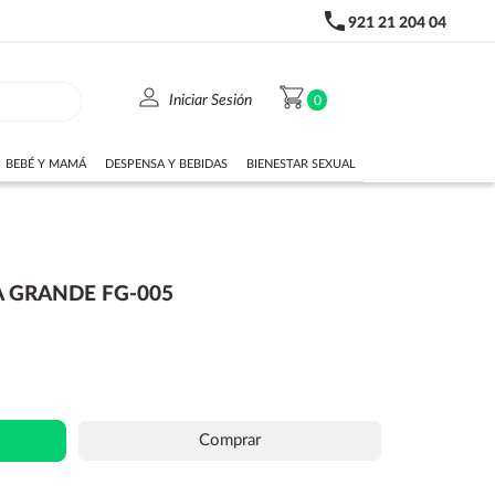
phone
921 21 204 04
person
shopping_cart
Iniciar Sesión
0
BEBÉ Y MAMÁ
DESPENSA Y BEBIDAS
BIENESTAR SEXUAL
A GRANDE FG-005
Comprar