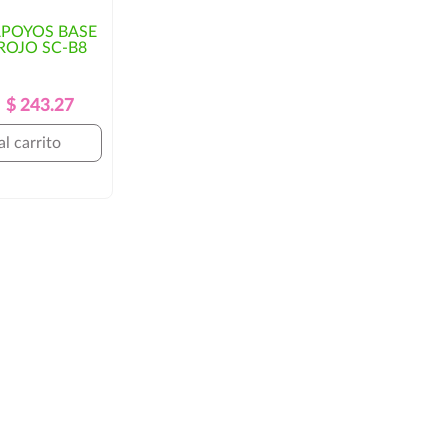
APOYOS BASE
ROJO SC-B8
Precio
Precio
$ 243.27
Regular
al carrito