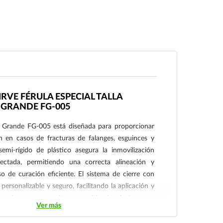
IRVE FÉRULA ESPECIAL TALLA
GRANDE FG-005
la Grande FG-005 está diseñada para proporcionar
ón en casos de fracturas de falanges, esguinces y
semi-rígido de plástico asegura la inmovilización
ectada, permitiendo una correcta alineación y
 de curación eficiente. El sistema de cierre con
personalizable y seguro, facilitando la aplicación y
 según sea necesario, y permitiendo ajustes para
Ver más
 inflamación durante la recuperación.