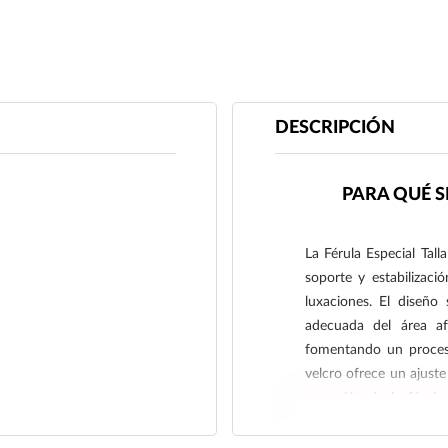
DESCRIPCIÓN
PARA QUÉ S
La Férula Especial Tal
soporte y estabilizaci
luxaciones. El diseño 
adecuada del área af
fomentando un proceso
velcro ofrece un ajuste 
remoción de la férula
acomodar cambios en la