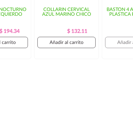
 NOCTURNO
COLLARIN CERVICAL
BASTON 4 
ZQUIERDO
AZUL MARINO CHICO
PLASTICA 
Precio
Precio
Precio
Precio
$ 194.34
$ 132.11
Regular
Regular
 carrito
Añadir al carrito
Añadir 