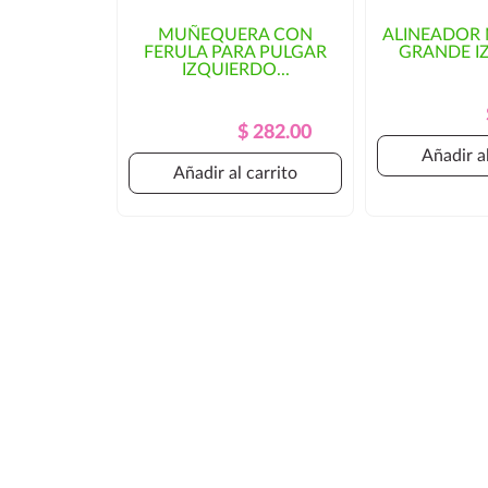
MUÑEQUERA CON
ALINEADOR
FERULA PARA PULGAR
GRANDE I
IZQUIERDO...
Precio
Precio
$ 282.00
Regular
Añadir al
Añadir al carrito