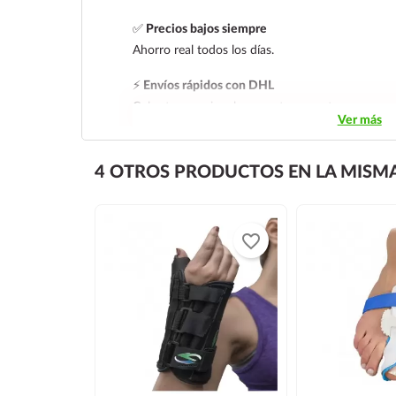
✅
Precios bajos siempre
Ahorro real todos los días.
⚡
Envíos rápidos con DHL
Cobertura nacional con rastreo y entrega segura
Ver más
4 OTROS PRODUCTOS EN LA MISMA
favorite_border