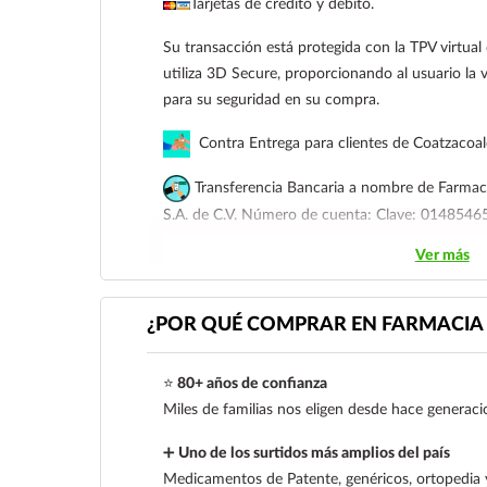
Tarjetas de crédito y débito.
Su transacción está protegida con la TPV virtua
utiliza 3D Secure, proporcionando al usuario la v
para su seguridad en su compra.
Contra Entrega para clientes de Coatzacoa
Transferencia Bancaria a nombre de Farmaci
S.A. de C.V. Número de cuenta: Clave: 01485
Ver más
Para esta forma de pago el cliente deberá envia
siguiente correo electrónico:
ecommerce@farmac
921 261 8491
¿POR QUÉ COMPRAR EN FARMACIA 
⭐
80+ años de confianza
Miles de familias nos eligen desde hace generaci
➕
Uno de los surtidos más amplios del país
Medicamentos de Patente, genéricos, ortopedia 