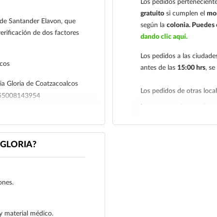
Los pedidos perteneciente
gratuito
si cumplen el
mon
l de Santander Elavon, que
según la
colonia.
Puedes c
erificación de dos factores
dando clic aquí.
Los pedidos a las ciudad
lcos
antes de las
15:00 hrs
, s
a Gloria de Coatzacoalcos
Los pedidos de otras loc
4655008143954
hacemos envíos en el terr
r su comprobante de pago a al
Tenemos dos tarifas depe
iagloria.mx
o a nuestro
siguiente y tarifa económ
GLORIA?
deben realizarse
antes de 
económica es de
2 a 5 día
En los
productos refriger
ones.
día siguiente
, ya que son
envían en una caja térmica
y material médico.