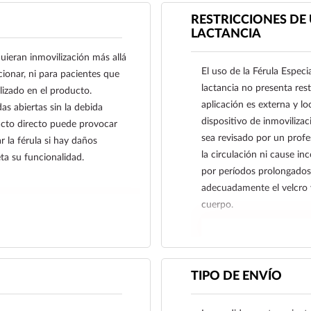
RESTRICCIONES DE
LACTANCIA
uieran inmovilización más allá
El uso de la Férula Espec
ionar, ni para pacientes que
lactancia no presenta res
ilizado en el producto.
aplicación es externa y l
as abiertas sin la debida
dispositivo de inmoviliza
acto directo puede provocar
sea revisado por un profes
r la férula si hay daños
la circulación ni cause i
ta su funcionalidad.
por períodos prolongados.
adecuadamente el velcro y
cuerpo.
TIPO DE ENVÍO