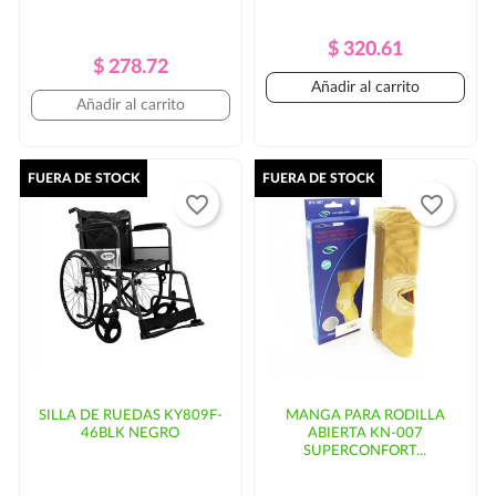
Precio
Precio
$ 320.61
Precio
Precio
$ 278.72
Regular
Añadir al carrito
Regular
Añadir al carrito
FUERA DE STOCK
FUERA DE STOCK
favorite_border
favorite_border
SILLA DE RUEDAS KY809F-
MANGA PARA RODILLA
46BLK NEGRO
ABIERTA KN-007
SUPERCONFORT...