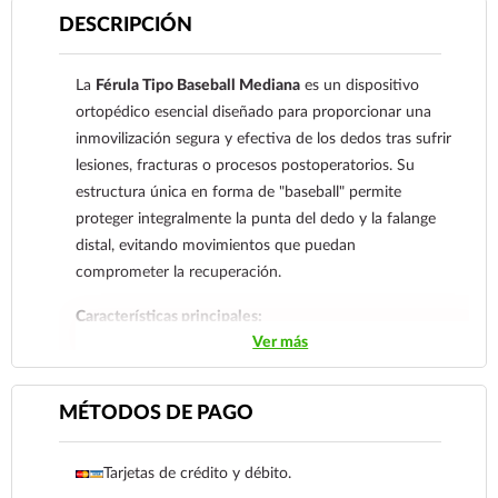
DESCRIPCIÓN
La
Férula Tipo Baseball Mediana
es un dispositivo
ortopédico esencial diseñado para proporcionar una
inmovilización segura y efectiva de los dedos tras sufrir
lesiones, fracturas o procesos postoperatorios. Su
estructura única en forma de "baseball" permite
proteger integralmente la punta del dedo y la falange
distal, evitando movimientos que puedan
comprometer la recuperación.
Características principales:
Ver más
Material de alta calidad:
Fabricada en aluminio
maleable de calibre ligero que permite un ajuste
MÉTODOS DE PAGO
personalizado a la anatomía del usuario, garantizando
firmeza sin añadir peso excesivo.
Acolchado de confort:
Cuenta con un forro interior de
Tarjetas de crédito y débito.
espuma de poliuretano suave que previene la irritación