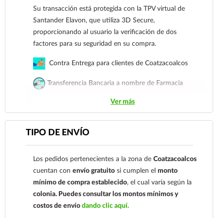
Su transacción está protegida con la TPV virtual de
de la piel, absorbe la humedad y ofrece una
Santander Elavon, que utiliza 3D Secure,
experiencia de uso prolongado mucho más cómoda.
proporcionando al usuario la verificación de dos
Diseño protector:
Su forma envolvente protege el
factores para su seguridad en su compra.
dedo contra impactos accidentales y mantiene la
articulación en la posición terapéutica correcta.
Contra Entrega para clientes de Coatzacoalcos
Fácil aplicación:
Sus brazos laterales se moldean con
facilidad para asegurar la férula de forma firme sin
Transferencia Bancaria a nombre de Farmacia
necesidad de vendajes complicados.
Gloria de Coatzacoalcos S.A. de C.V. Número de
Ver más
Indicaciones de uso:
cuenta: Clave: 014854655008143954
Fracturas de las falanges distales.
Para esta forma de pago el cliente deberá enviar su
TIPO DE ENVÍO
Lesiones de ligamentos o tendones (como el dedo en
comprobante de pago a al siguiente correo
martillo).
electrónico:
ecommerce@farmaciagloria.mx
o a
Esguinces y luxaciones de los dedos.
Los pedidos pertenecientes a la zona de
Coatzacoalcos
nuestro
921 261 8491
Protección post-quirúrgica para asegurar una
cuentan con
envío gratuito
si cumplen el
monto
alineación óptima durante la cicatrización.
mínimo de compra establecido
, el cual varía según la
Esta férula en tamaño
mediano
es ideal para adultos
colonia.
Puedes consultar los montos mínimos y
con complexión media, ofreciendo el equilibrio
costos de envío
dando clic aquí.
perfecto entre soporte rígido y comodidad diaria.