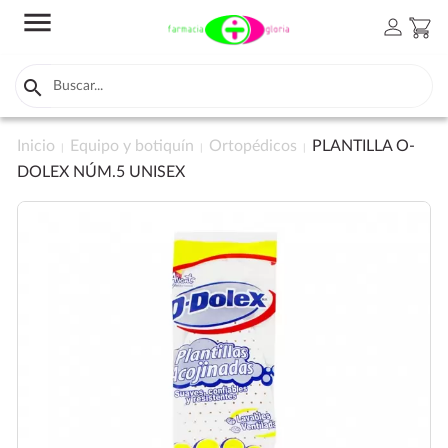
menu
person
shopping_cart

Inicio
Equipo y botiquín
Ortopédicos
PLANTILLA O-
DOLEX NÚM.5 UNISEX