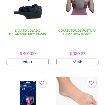
ZAPATO VOLADO
CORRECTOR DE POSTURA
DELANTERO MED FT-048
EN V CHICA BK-028
Precio
Precio
Precio
Precio
$ 401.00
$ 330.27
Regular
Regular
Añadir
Añadir
favorite_border
favorite_border