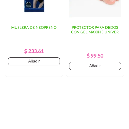
MUSLERA DE NEOPRENO
PROTECTOR PARA DEDOS
CON GEL MAXIPIE UNIVER
Precio
Precio
$ 233.61
Precio
Precio
$ 99.50
Regular
Añadir
Regular
Añadir