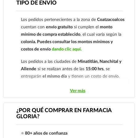
TIPO DE ENVÍO
comprobante de pago a al siguiente correo
Métodos de pago
electrónico:
ecommerce@farmaciagloria.mx
o a
Tarjetas de crédito y débito.
Los pedidos pertenecientes a la zona de
Coatzacoalcos
nuestro
921 261 8491
cuentan con
envío gratuito
si cumplen el
monto
Su transacción está protegida con la TPV virtual
mínimo de compra establecido
, el cual varía según la
de Santander Elavon, que utiliza 3D Secure,
colonia.
Puedes consultar los montos mínimos y
proporcionando al usuario la verificación de dos
costos de envío
dando clic aquí.
factores para su seguridad en su compra.
Los pedidos a las ciudades de
Minatitlán, Nanchital y
Contra Entrega para clientes de
Allende
si se realizan antes de las
15:00 hrs
, se
Coatzacoalcos
entregarán
el mismo día
y tienen un costo de envío.
Transferencia Bancaria a nombre de Farmacia
Los pedidos de otras localidades se envían mediante
Ver más
Gloria de Coatzacoalcos S.A. de C.V. Número de
.
Sólo hacemos envíos en el territorio
cuenta: Clave: 014854655008143954
nacional.
¿POR QUÉ COMPRAR EN FARMACIA
Para esta forma de pago el cliente deberá enviar
GLORIA?
su comprobante de pago a al siguiente correo
Tenemos dos tarifas dependiendo del tiempo de
electrónico:
ecommerce@farmaciagloria.mx
o a
entrega:
tarifa nacional al día siguiente y tarifa
⭐
80+ años de confianza
nuestro
921 261 8491
económica.
En la tarifa nacional al día siguiente, los