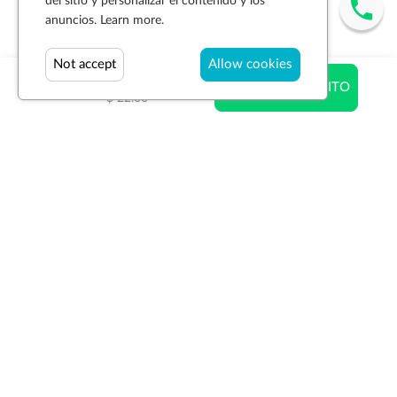
del sitio y personalizar el contenido y los
anuncios.
Learn more.
Not accept
Allow cookies
$ 22.00
AÑADIR AL CARRITO
$ 22.00
Suscríbase a la newsletter
SUSCRIBIR