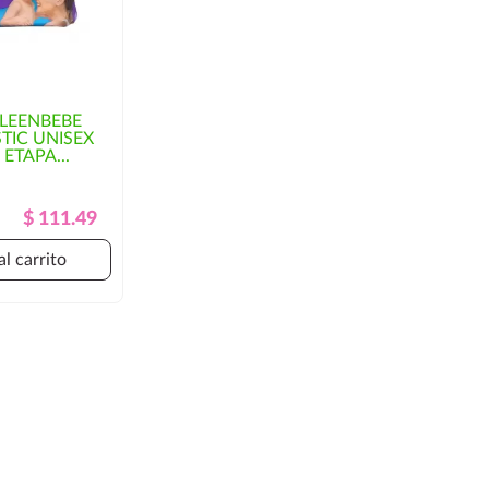
LEENBEBE
TIC UNISEX
ETAPA...
Precio
Precio
$ 111.49
Regular
al carrito