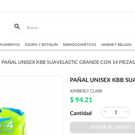

SUPLEMENTOS
EQUIPO Y BOTIQUÍN
DERMOCOSMÉTICOS
HIGIENE Y BELLEZA
PAÑAL UNISEX KBB SUAVELASTIC GRANDE CON 14 PIEZA
PAÑAL UNISEX KBB SU
KIMBERLY CLARK
$ 94.21
expand_more
expand_less
Cantidad
AÑADIR AL CARRITO