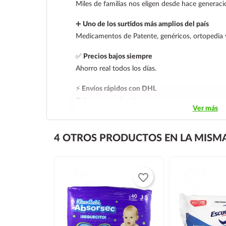
Miles de familias nos eligen desde hace generaci
➕
Uno de los surtidos más amplios del país
Medicamentos de Patente, genéricos, ortopedia 
✅
Precios bajos siempre
Ahorro real todos los días.
⚡
Envíos rápidos con DHL
Cobertura nacional con rastreo y entrega segura
Ver más
4 OTROS PRODUCTOS EN LA MISMA
favorite_border