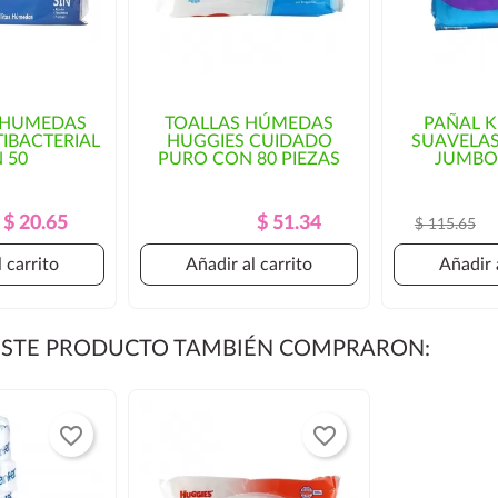
S HUMEDAS
TOALLAS HÚMEDAS
PAÑAL K
IBACTERIAL
HUGGIES CUIDADO
SUAVELAS
 50
PURO CON 80 PIEZAS
JUMBO 
Precio
Precio
Precio
Precio
$ 20.65
$ 51.34
$ 115.65
Regular
Regular
 carrito
Añadir al carrito
Añadir 
 ESTE PRODUCTO TAMBIÉN COMPRARON:
favorite_border
favorite_border