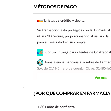
MÉTODOS DE PAGO
Tarjetas de crédito y débito.
Su transacción está protegida con la TPV virtua
utiliza 3D Secure, proporcionando al usuario la v
para su seguridad en su compra.
Contra Entrega para clientes de Coatzacoa
Transferencia Bancaria a nombre de Farmaci
S.A. de C.V. Número de cuenta: Clave: 01485
Ver más
Para esta forma de pago el cliente deberá envia
siguiente correo electrónico:
ecommerce@farmac
921 261 8491
¿POR QUÉ COMPRAR EN FARMACIA 
⭐
80+ años de confianza