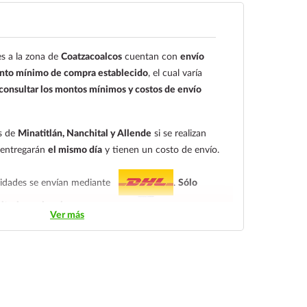
C.V. Número de cuenta: Clave:
4
s a la zona de
Coatzacoalcos
cuentan con
envío
o el cliente deberá enviar su comprobante de pago
to mínimo de compra establecido
, el cual varía
ectrónico:
ecommerce@farmaciagloria.mx
o a
onsultar los montos mínimos y costos de envío
8491
es de
Minatitlán, Nanchital y Allende
si se realizan
e entregarán
el mismo día
y tienen un costo de envío.
alidades se envían mediante
.
Sólo
itorio nacional.
Ver más
ndiendo del tiempo de entrega:
tarifa nacional al día
ica.
En la tarifa nacional al día siguiente, los pedidos
las 14:00 hrs.
El tiempo de entrega de la tarifa
s.