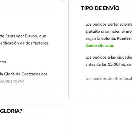
Coatzacoalcos S.A. de 
TIPO DE ENVÍO
01485465500814395
Los pedidos perteneciente
Para esta forma de pag
gratuito
si cumplen el
mon
a al siguiente correo el
l de Santander Elavon, que
según la
colonia.
Puedes c
nuestro
921 261 
erificación de dos factores
dando clic aquí.
Los pedidos a las ciudad
lcos
antes de las
15:00 hrs
, s
a Gloria de Coatzacoalcos
Los pedidos de otras loc
4655008143954
hacemos envíos en el terr
r su comprobante de pago a al
Tenemos dos tarifas depe
iagloria.mx
o a nuestro
siguiente y tarifa económ
GLORIA?
deben realizarse
antes de 
económica es de
2 a 5 día