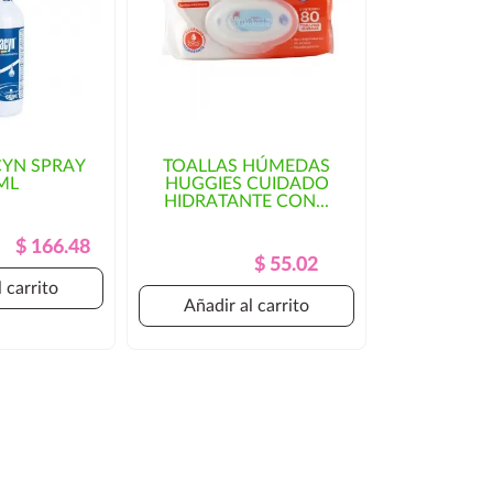
YN SPRAY
TOALLAS HÚMEDAS
ML
HUGGIES CUIDADO
HIDRATANTE CON...
Precio
Precio
$ 166.48
Precio
Precio
$ 55.02
Regular
Regular
 carrito
Añadir al carrito