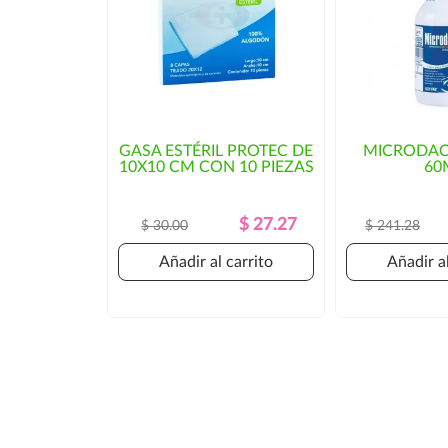
GASA ESTÉRIL PROTEC DE
MICRODAC
10X10 CM CON 10 PIEZAS
60
Precio
Precio
$ 27.27
$ 30.00
$ 241.28
Regular
Añadir al carrito
Añadir al