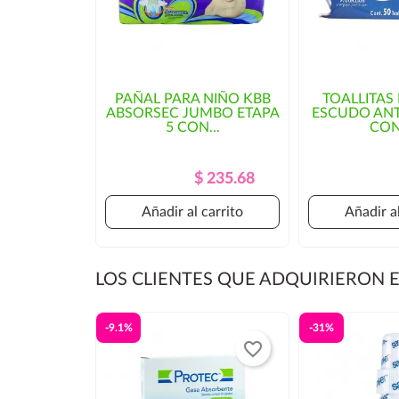
PAÑAL PARA NIÑO KBB
TOALLITA
ABSORSEC JUMBO ETAPA
ESCUDO ANT
5 CON...
CON
Precio
Precio
$ 235.68
Regular
Añadir al carrito
Añadir al
LOS CLIENTES QUE ADQUIRIERON
-9.1%
-31%
favorite_border