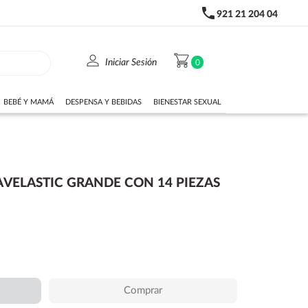
phone
921 21 204 04
person
shopping_cart
Iniciar Sesión
0
BEBÉ Y MAMÁ
DESPENSA Y BEBIDAS
BIENESTAR SEXUAL
S
AVELASTIC GRANDE CON 14 PIEZAS
Comprar