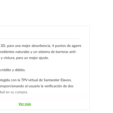
 3D, para una mejor absorbencia, 4 puntos de agarre
redientes naturales y un sistema de barreras anti-
y cintura, para un mejor ajuste.
 crédito y débito.
tegida con la TPV virtual de Santander Elavon,
proporcionando al usuario la verificación de dos
idad en su compra.
a clientes de Coatzacoalcos
Ver más
aria a nombre de Farmacia Gloria de