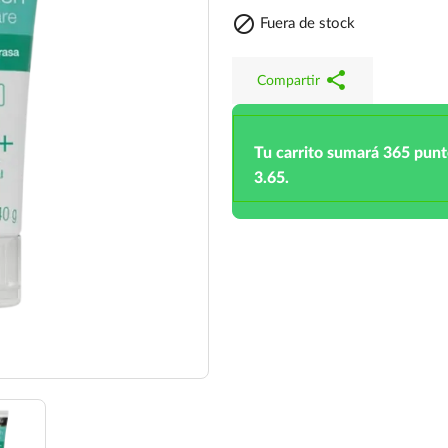

Fuera de stock
share
Compartir
Tu carrito sumará 365 pun
3.65.