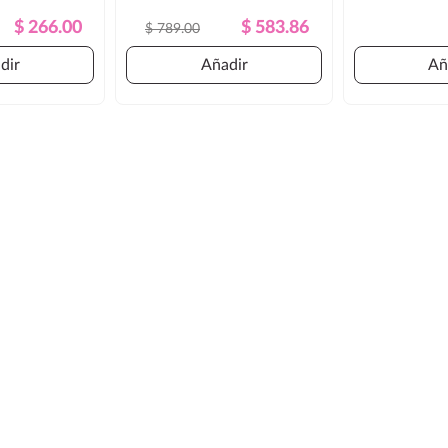
Precio
Precio
Precio
Precio
$ 266.00
$ 583.86
$ 789.00
Regular
Regular
dir
Añadir
Añ