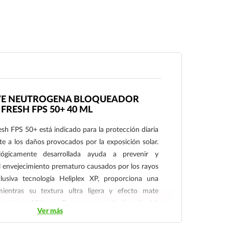
RVE NEUTROGENA BLOQUEADOR
FRESH FPS 50+ 40 ML
FPS 50+ está indicado para la protección diaria
nte a los daños provocados por la exposición solar.
ógicamente desarrollada ayuda a prevenir y
el envejecimiento prematuro causados por los rayos
lusiva tecnología Heliplex XP, proporciona una
mientras su textura ultra ligera y efecto mate
hasta por 12 horas. Es apto para todo tipo de piel,
Ver más
bles, y no contiene oxybenzona, triethanolamina ni