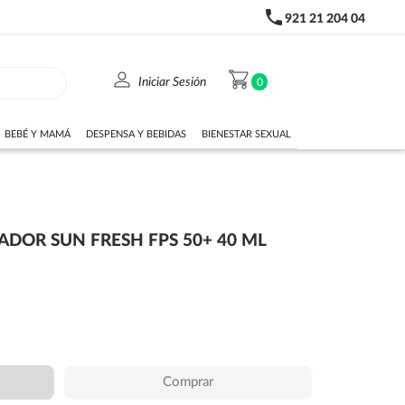
phone
921 21 204 04
person
shopping_cart
Iniciar Sesión
0
BEBÉ Y MAMÁ
DESPENSA Y BEBIDAS
BIENESTAR SEXUAL
OR SUN FRESH FPS 50+ 40 ML
Comprar