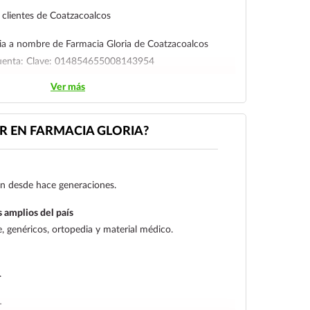
clientes de Coatzacoalcos
ia a nombre de Farmacia Gloria de Coatzacoalcos
cuenta: Clave: 014854655008143954
Ver más
l cliente deberá enviar su comprobante de pago a al
ico:
ecommerce@farmaciagloria.mx
o a nuestro
 EN FARMACIA GLORIA?
gen desde hace generaciones.
 amplios del país
 genéricos, ortopedia y material médico.
.
L