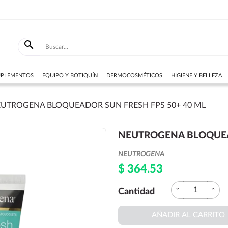

SUPLEMENTOS
EQUIPO Y BOTIQUÍN
DERMOCOSMÉTICOS
HIGIENE Y BELLEZA
UTROGENA BLOQUEADOR SUN FRESH FPS 50+ 40 ML
NEUTROGENA BLOQUEAD
NEUTROGENA
$ 364.53
expand_more
expand_less
Cantidad
AÑADIR AL CARRITO