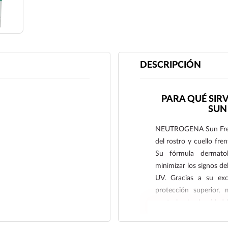
DESCRIPCIÓN
PARA QUÉ SI
SUN 
NEUTROGENA Sun Fresh 
del rostro y cuello fre
Su fórmula dermatol
minimizar los signos d
UV. Gracias a su exc
protección superior, 
controlan la oleosidad 
incluyendo pieles sensi
parabenos.