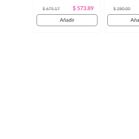
Precio
Precio
$ 573.89
$ 675.17
$ 280.00
Regular
Añadir
Aña