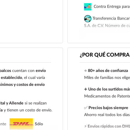
Contra Entrega para 
Transferencia Bancar
S.A. de C.V. Número de 
Para esta forma de pago e
siguiente correo electrón
921 261 8491
¿POR QUÉ COMPRAR
oalcos
cuentan con
envío
⭐
80+ años de confianza
establecido
, el cual varía
Miles de familias nos eli
ínimos y costos de envío
➕
Uno de los surtidos más
Medicamentos de Patente,
tal y Allende
si se realizan
✅
Precios bajos siempre
ía
y tienen un costo de envío.
Ahorro real todos los días
iante
.
Sólo
⚡
Envíos rápidos con DH