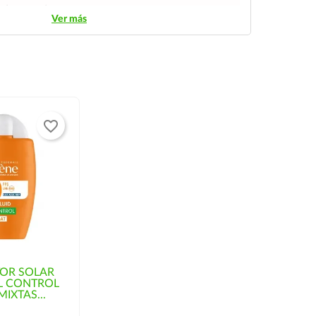
streo y entrega segura.
Ver más
favorite_border
OR SOLAR
L CONTROL
MIXTAS...