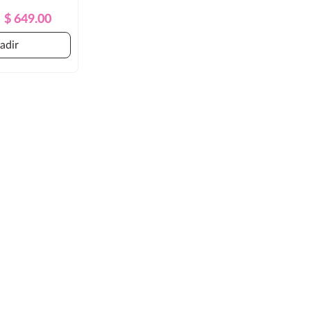
Precio
Precio
$ 649.00
Regular
adir