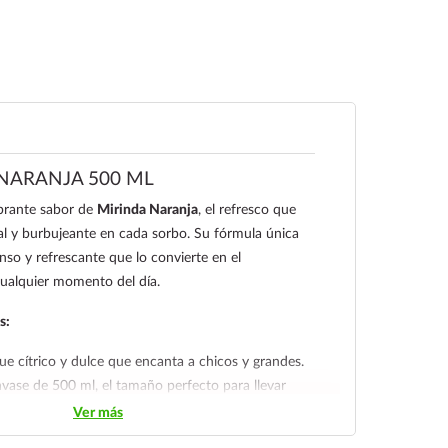
NARANJA 500 ML
ibrante sabor de
Mirinda Naranja
, el refresco que
al y burbujeante en cada sorbo. Su fórmula única
nso y refrescante que lo convierte en el
ualquier momento del día.
s:
e cítrico y dulce que encanta a chicos y grandes.
vase de 500 ml, el tamaño perfecto para llevar
trabajo o acompañar tus comidas.
Ver más
 carbonatación ideal para calmar la sed con un