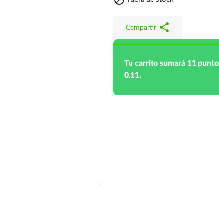

share
Compartir
Tu carrito sumará 11 punto
0.11.