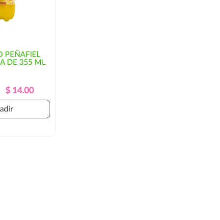
 PEÑAFIEL
 DE 355 ML
Precio
Precio
$ 14.00
Regular
adir