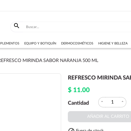

SUPLEMENTOS
EQUIPO Y BOTIQUÍN
DERMOCOSMÉTICOS
HIGIENE Y BELLEZA
REFRESCO MIRINDA SABOR NARANJA 500 ML
REFRESCO MIRINDA SA
$ 11.00
expand_more
expand_less
Cantidad
AÑADIR AL CARRITO
Fuera de stock