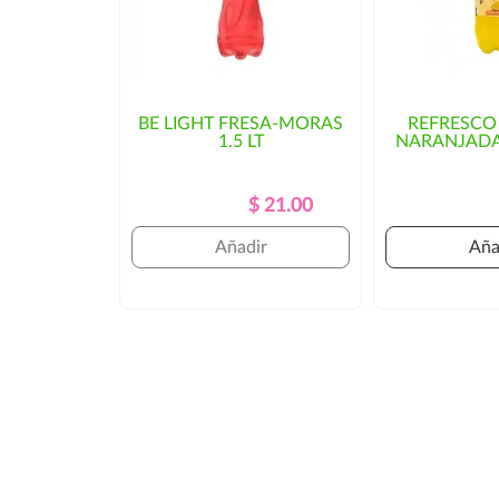
BE LIGHT FRESA-MORAS
REFRESCO
1.5 LT
NARANJADA
Precio
Precio
$ 21.00
Regular
Añadir
Aña