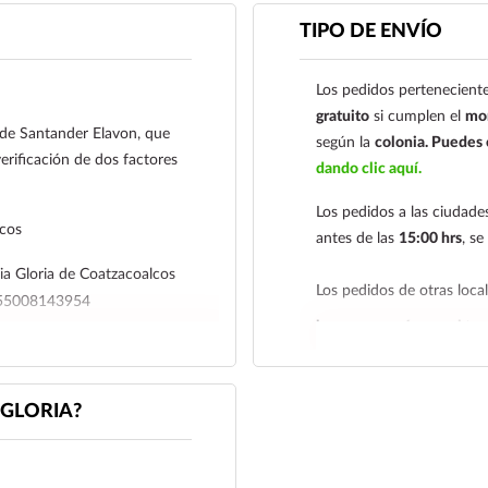
toque de diversión y energ
TIPO DE ENVÍO
Ya sea para una reunión 
darte un gusto personal, M
¡Añádela a tu carrito y sie
Los pedidos perteneciente
gratuito
si cumplen el
mon
Métodos de pago
l de Santander Elavon, que
según la
colonia.
Puedes c
Tarjetas de
erificación de dos factores
dando clic aquí.
Su transacción está pro
Los pedidos a las ciudad
que utiliza 3D Secure, 
lcos
antes de las
15:00 hrs
, s
factores para su segur
a Gloria de Coatzacoalcos
Los pedidos de otras loc
Contra Entrega par
4655008143954
hacemos envíos en el terr
Transferencia Banc
r su comprobante de pago a al
Coatzacoalcos S.A. de 
Tenemos dos tarifas depe
iagloria.mx
o a nuestro
01485465500814395
siguiente y tarifa económ
GLORIA?
deben realizarse
antes de 
Para esta forma de pag
económica es de
2 a 5 día
a al siguiente correo el