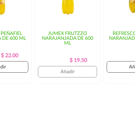
 PEÑAFIEL
JUMEX FRUTZZO
REFRESCO
 DE 600 ML
NARAJANJADA DE 600
NARANJADA
ML
Precio
Precio
$ 22.00
Precio
Precio
$ 19.50
Regular
Regular
dir
Añ
Añadir