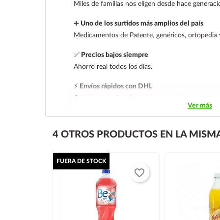
Miles de familias nos eligen desde hace generaci
➕
Uno de los surtidos más amplios del país
Medicamentos de Patente, genéricos, ortopedia 
✅
Precios bajos siempre
Ahorro real todos los días.
⚡
Envíos rápidos con DHL
Cobertura nacional con rastreo y entrega segura
Ver más
4 OTROS PRODUCTOS EN LA MISMA
FUERA DE STOCK
favorite_border