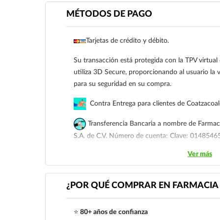
MÉTODOS DE PAGO
Tarjetas de crédito y débito.
Su transacción está protegida con la TPV virtua
utiliza 3D Secure, proporcionando al usuario la v
para su seguridad en su compra.
Contra Entrega para clientes de Coatzacoa
Transferencia Bancaria a nombre de Farmaci
S.A. de C.V. Número de cuenta: Clave: 01485
Ver más
Para esta forma de pago el cliente deberá envia
siguiente correo electrónico:
ecommerce@farmac
921 261 8491
¿POR QUÉ COMPRAR EN FARMACIA 
⭐
80+ años de confianza