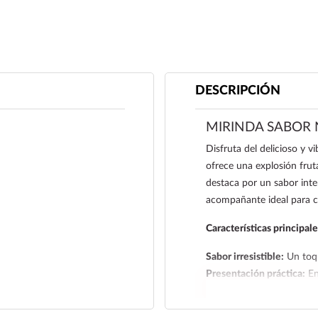
DESCRIPCIÓN
MIRINDA SABOR 
Disfruta del delicioso y v
ofrece una explosión frut
destaca por un sabor inte
acompañante ideal para c
Características principale
Sabor irresistible:
Un toqu
Presentación práctica:
En
contigo, disfrutar en el 
Sensación refrescante:
La