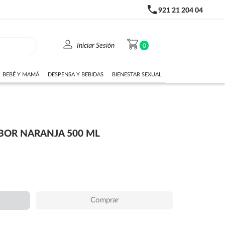
phone
921 21 204 04
person
shopping_cart
Iniciar Sesión
0
BEBÉ Y MAMÁ
DESPENSA Y BEBIDAS
BIENESTAR SEXUAL
BOR NARANJA 500 ML
Comprar