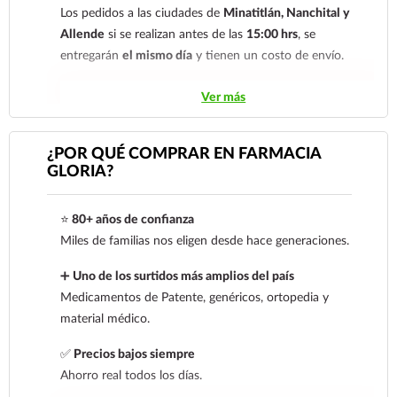
nuestro
921 261 8491
Los pedidos a las ciudades de
Minatitlán, Nanchital y
Allende
si se realizan antes de las
15:00 hrs
, se
entregarán
el mismo día
y tienen un costo de envío.
Los pedidos de otras localidades se envían mediante
Ver más
.
Sólo hacemos envíos en el territorio
nacional.
¿POR QUÉ COMPRAR EN FARMACIA
GLORIA?
Tenemos dos tarifas dependiendo del tiempo de
entrega:
tarifa nacional al día siguiente y tarifa
⭐
80+ años de confianza
económica.
En la tarifa nacional al día siguiente, los
Miles de familias nos eligen desde hace generaciones.
pedidos deben realizarse
antes de las 14:00 hrs.
El
tiempo de entrega de la tarifa económica es de
2 a 5
➕
Uno de los surtidos más amplios del país
días.
Medicamentos de Patente, genéricos, ortopedia y
material médico.
En los
productos refrigerados siempre se debe
seleccionar la tarifa nacional día siguiente
, ya que son
✅
Precios bajos siempre
productos de cadena de frío. Todos los productos se
Ahorro real todos los días.
envían en una caja térmica con gel refrigerante.