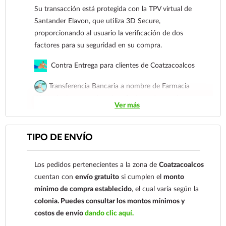
Su transacción está protegida con la TPV virtual de
día.
Santander Elavon, que utiliza 3D Secure,
Métodos de pago
proporcionando al usuario la verificación de dos
Tarjetas de crédito y débito.
factores para su seguridad en su compra.
Su transacción está protegida con la TPV virtual
Contra Entrega para clientes de Coatzacoalcos
de Santander Elavon, que utiliza 3D Secure,
Transferencia Bancaria a nombre de Farmacia
proporcionando al usuario la verificación de dos
Gloria de Coatzacoalcos S.A. de C.V. Número de
factores para su seguridad en su compra.
Ver más
cuenta: Clave: 014854655008143954
Contra Entrega para clientes de
Para esta forma de pago el cliente deberá enviar su
Coatzacoalcos
TIPO DE ENVÍO
comprobante de pago a al siguiente correo
Transferencia Bancaria a nombre de Farmacia
electrónico:
ecommerce@farmaciagloria.mx
o a
Gloria de Coatzacoalcos S.A. de C.V. Número de
Los pedidos pertenecientes a la zona de
Coatzacoalcos
nuestro
921 261 8491
cuenta: Clave: 014854655008143954
cuentan con
envío gratuito
si cumplen el
monto
mínimo de compra establecido
, el cual varía según la
Para esta forma de pago el cliente deberá enviar
colonia.
Puedes consultar los montos mínimos y
su comprobante de pago a al siguiente correo
costos de envío
dando clic aquí.
electrónico:
ecommerce@farmaciagloria.mx
o a