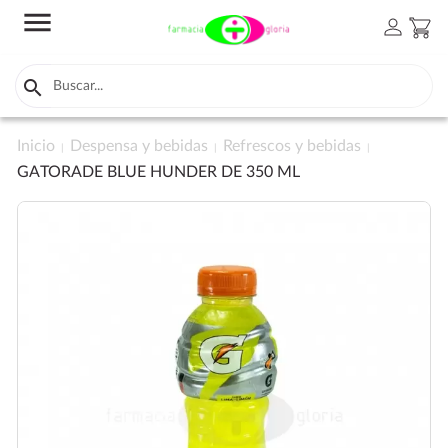
menu
person
shopping_cart

Inicio
Despensa y bebidas
Refrescos y bebidas
GATORADE BLUE HUNDER DE 350 ML