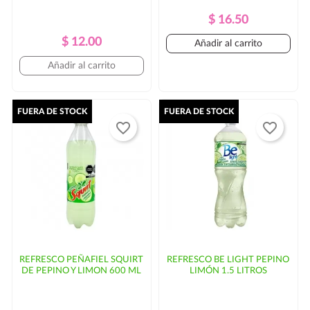
Precio
Precio
$ 16.50
Regular
Precio
Precio
$ 12.00
Añadir al carrito
Regular
Añadir al carrito
FUERA DE STOCK
FUERA DE STOCK
favorite_border
favorite_border
REFRESCO PEÑAFIEL SQUIRT
REFRESCO BE LIGHT PEPINO
DE PEPINO Y LIMON 600 ML
LIMÓN 1.5 LITROS