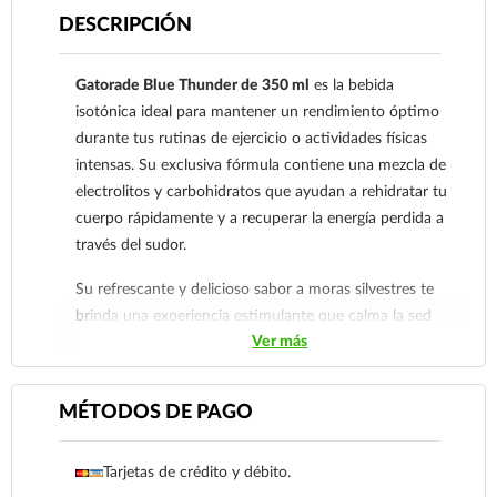
DESCRIPCIÓN
Gatorade Blue Thunder de 350 ml
es la bebida
isotónica ideal para mantener un rendimiento óptimo
durante tus rutinas de ejercicio o actividades físicas
intensas. Su exclusiva fórmula contiene una mezcla de
electrolitos y carbohidratos que ayudan a rehidratar tu
cuerpo rápidamente y a recuperar la energía perdida a
través del sudor.
Su refrescante y delicioso sabor a moras silvestres te
brinda una experiencia estimulante que calma la sed
Ver más
de manera efectiva. Gracias a su práctico envase de
350 ml, es perfecto para llevar contigo al gimnasio, en
tus carreras al aire libre o a cualquier entrenamiento.
MÉTODOS DE PAGO
Ya sea antes, durante o después del ejercicio, este
hidratante deportivo es tu gran aliado para evitar la
Tarjetas de crédito y débito.
deshidratación y mantener tu dinamismo a lo largo del