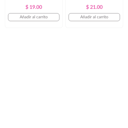
Precio
Precio
Precio
Precio
$ 19.00
$ 21.00
Regular
Regular
Añadir al carrito
Añadir al carrito