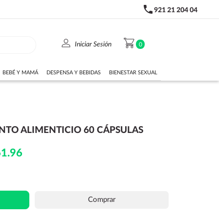
phone
921 21 204 04
person
shopping_cart
Iniciar Sesión
0
BEBÉ Y MAMÁ
DESPENSA Y BEBIDAS
BIENESTAR SEXUAL
NTO ALIMENTICIO 60 CÁPSULAS
61.96
Comprar