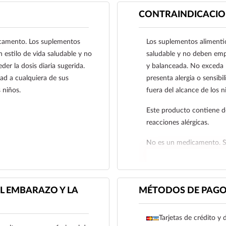
dióxido de titanio y com
CONTRAINDICACIO
camento. Los suplementos
Los suplementos alimentic
estilo de vida saludable y no
saludable y no deben emp
er la dosis diaria sugerida.
y balanceada. No exceda l
dad a cualquiera de sus
presenta alergia o sensibi
 niños.
fuera del alcance de los n
Este producto contiene d
reacciones alérgicas.
No es un medicamento. Su
recomienda como de quie
L EMBARAZO Y LA
MÉTODOS DE PAG
Tarjetas de crédito y 