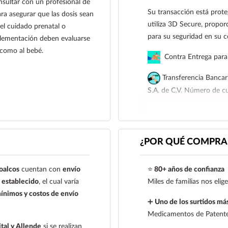
onsultar con un profesional de
Su transacción está prote
ra asegurar que las dosis sean
utiliza 3D Secure, proporc
el cuidado prenatal o
para su seguridad en su 
uplementación deben evaluarse
 como al bebé.
Contra Entrega para 
Transferencia Bancar
S.A. de C.V. Número de 
Para esta forma de pago e
siguiente correo electrón
921 261 8491
¿POR QUÉ COMPRAR
oalcos
cuentan con
envío
⭐
80+ años de confianza
establecido
, el cual varía
Miles de familias nos eli
ínimos y costos de envío
➕
Uno de los surtidos más
Medicamentos de Patente,
tal y Allende
si se realizan