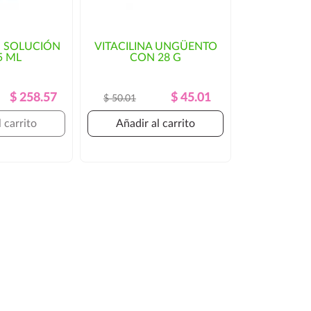
 SOLUCIÓN
VITACILINA UNGÜENTO
5 ML
CON 28 G
Precio
Precio
Precio
Precio
$ 258.57
$ 45.01
$ 50.01
Regular
Regular
 carrito
Añadir al carrito