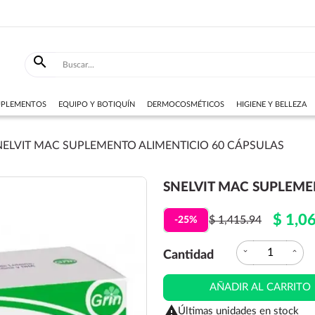

SUPLEMENTOS
EQUIPO Y BOTIQUÍN
DERMOCOSMÉTICOS
HIGIENE Y BELLEZA
NELVIT MAC SUPLEMENTO ALIMENTICIO 60 CÁPSULAS
SNELVIT MAC SUPLEME
$ 1,0
$ 1,415.94
-25%
expand_more
expand_less
Cantidad
AÑADIR AL CARRITO

Últimas unidades en stock