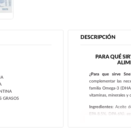
DESCRIPCIÓN
PARA QUÉ SI
ALIM
¿Para que sirve Sne
NA
complementar las neces
A
familia Omega-3 (DHA 
NTINA
vitaminas, minerales y 
S GRASOS
Ingredientes:
Aceite d
EPA 8.5%, DPA 6%), gela
purificada, monoestear
(tocoferol), sorbitol, 