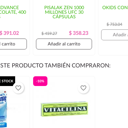
osto del envío y/o mayor
ADVANCE
PISALAK ZEN 1000
OKIDS CON
OLATE, 400
MILLONES UFC 30
orización por parte del cliente.
G
CÁPSULAS
$ 753.04
Precio
Precio
Precio
Precio
$ 391.02
$ 358.23
$ 459.27
Añadir 
Regular
Regular
 carrito
Añadir al carrito
 ESTE PRODUCTO TAMBIÉN COMPRARON:
E STOCK
-10%
favorite_border
favorite_border