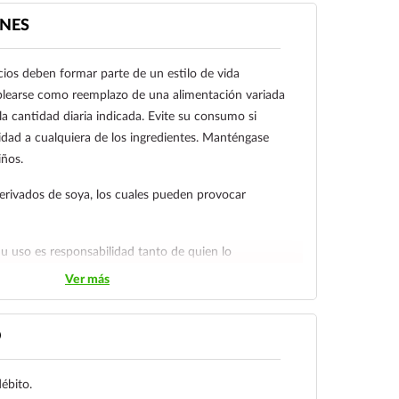
plejo cúprico de clorofilinas.
NES
ios deben formar parte de un estilo de vida
learse como reemplazo de una alimentación variada
a cantidad diaria indicada. Evite su consumo si
lidad a cualquiera de los ingredientes. Manténgase
iños.
erivados de soya, los cuales pueden provocar
 uso es responsabilidad tanto de quien lo
n lo consume.
Ver más
O
débito.