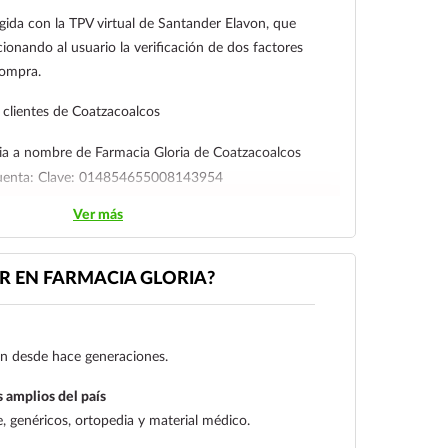
gida con la TPV virtual de Santander Elavon, que
ionando al usuario la verificación de dos factores
compra.
clientes de Coatzacoalcos
ia a nombre de Farmacia Gloria de Coatzacoalcos
cuenta: Clave: 014854655008143954
Ver más
l cliente deberá enviar su comprobante de pago a al
ico:
ecommerce@farmaciagloria.mx
o a nuestro
 EN FARMACIA GLORIA?
gen desde hace generaciones.
 amplios del país
 genéricos, ortopedia y material médico.