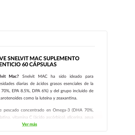
RVE SNELVIT MAC SUPLEMENTO
ENTICIO 60 CÁPSULAS
lvit Mac?
Snelvit MAC ha sido ideado para
idades diarias de ácidos grasos esenciales de la
70%, EPA 8.5%, DPA 6%) y del grupo incluido de
carotenoides como la luteína y zeaxantina.
e pescado concentrado en Omega-3 (DHA 70%,
tina, vitamina C (ácido ascórbico), glicerina, agua
Ver más
ato de glicerilo, luteína, zeaxantina, vitamina E
lecitina de soya, óxido de zinc, sulfato de cobre,