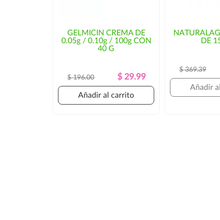
GELMICIN CREMA DE
NATURALAG
0.05g / 0.10g / 100g CON
DE 1
40 G
$ 369.39
Precio
Precio
$ 29.99
$ 196.00
Regular
Añadir al
Añadir al carrito