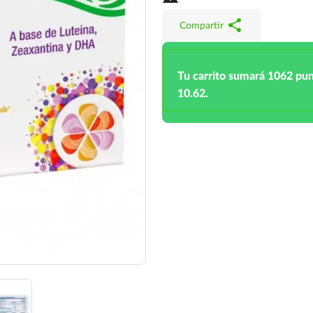
share
Compartir
Tu carrito sumará 1062 pu
10.62.