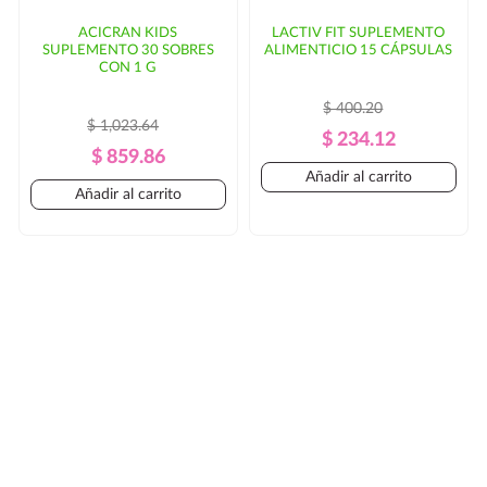
ACICRAN KIDS
LACTIV FIT SUPLEMENTO
SUPLEMENTO 30 SOBRES
ALIMENTICIO 15 CÁPSULAS
CON 1 G
$ 400.20
$ 1,023.64
Precio
Precio
$ 234.12
Precio
Precio
$ 859.86
Regular
Añadir al carrito
Regular
Añadir al carrito