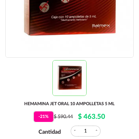
HEMAMINA JET ORAL 10 AMPOLLETAS 5 ML
$ 463.50
$ 590.44
-21%
expand_more
expand_less
Cantidad