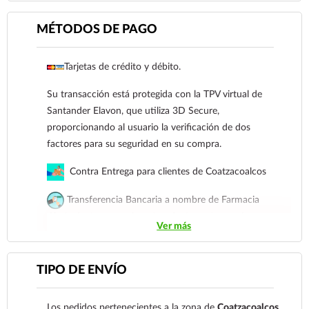
MÉTODOS DE PAGO
Ver más
Tarjetas de crédito y débito.
Su transacción está protegida con la TPV virtual de
Santander Elavon, que utiliza 3D Secure,
proporcionando al usuario la verificación de dos
factores para su seguridad en su compra.
Contra Entrega para clientes de Coatzacoalcos
Transferencia Bancaria a nombre de Farmacia
Gloria de Coatzacoalcos S.A. de C.V. Número de
Ver más
cuenta: Clave: 014854655008143954
Para esta forma de pago el cliente deberá enviar su
TIPO DE ENVÍO
comprobante de pago a al siguiente correo
electrónico:
ecommerce@farmaciagloria.mx
o a
Los pedidos pertenecientes a la zona de
Coatzacoalcos