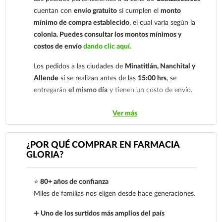
nuestro
921 261 8491
cuentan con
envío gratuito
si cumplen el
monto
mínimo de compra establecido
, el cual varía según la
colonia.
Puedes consultar los montos mínimos y
costos de envío
dando clic aquí.
Los pedidos a las ciudades de
Minatitlán, Nanchital y
Allende
si se realizan antes de las
15:00 hrs
, se
entregarán
el mismo día
y tienen un costo de envío.
Los pedidos de otras localidades se envían mediante
Ver más
.
Sólo hacemos envíos en el territorio
nacional.
¿POR QUÉ COMPRAR EN FARMACIA
GLORIA?
Tenemos dos tarifas dependiendo del tiempo de
entrega:
tarifa nacional al día siguiente y tarifa
⭐
80+ años de confianza
económica.
En la tarifa nacional al día siguiente, los
Miles de familias nos eligen desde hace generaciones.
pedidos deben realizarse
antes de las 14:00 hrs.
El
tiempo de entrega de la tarifa económica es de
2 a 5
➕
Uno de los surtidos más amplios del país
días.