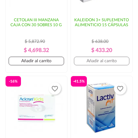
CETOLAN III MANZANA
KALEIDON 3+ SUPLEMENTO
CAJA CON 30 SOBRES 10 G
ALIMENTICIO 15 CÁPSULAS
$ 5,872.90
$ 638.00
Precio
Precio
Precio
Precio
$ 4,698.32
$ 433.20
Regular
Regular
Añadir al carrito
Añadir al carrito
-16%
-41.5%
favorite_border
favorite_border