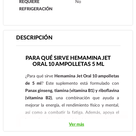
REQUIERE
No
REFRIGERACIÓN
DESCRIPCIÓN
PARA QUÉ SIRVE HEMAMINA JET
ORAL 10 AMPOLLETAS 5 ML
¿Para qué sirve
Hemamina Jet Oral 10 ampolletas
de 5 ml
? Este suplemento está formulado con
Panax ginseng, tiamina (vitamina B1) y riboflavina
(vitamina B2)
, una combinación que ayuda a
mejorar la energía, el rendimiento físico y mental,
así como a combatir la fatiga. Además, apoya el
buen funcionamiento del sistema nervioso y
Ver más
contribuye a mantener el metabolismo en
equilibrio, siendo ideal para personas que buscan