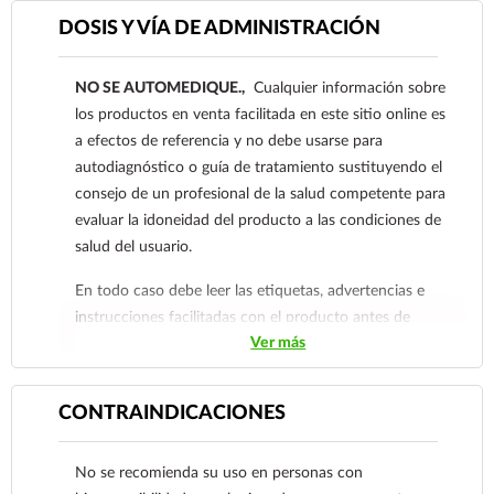
un extra de vitalidad en su día a día.
DOSIS Y VÍA DE ADMINISTRACIÓN
NO SE AUTOMEDIQUE.,
Cualquier información sobre
los productos en venta facilitada en este sitio online es
a efectos de referencia y no debe usarse para
autodiagnóstico o guía de tratamiento sustituyendo el
consejo de un profesional de la salud competente para
evaluar la idoneidad del producto a las condiciones de
salud del usuario.
En todo caso debe leer las etiquetas, advertencias e
instrucciones facilitadas con el producto antes de
Ver más
consumirlo. Contacte a su médico de inmediato si
sospecha que tiene un problema de salud.
CONTRAINDICACIONES
No se recomienda su uso en personas con