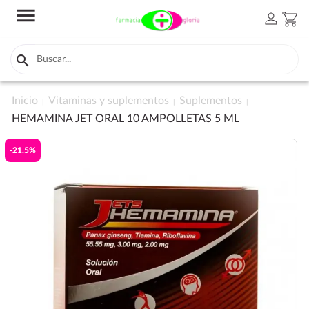
menu
person
shopping_cart

Inicio
Vitaminas y suplementos
Suplementos
HEMAMINA JET ORAL 10 AMPOLLETAS 5 ML
-21.5%