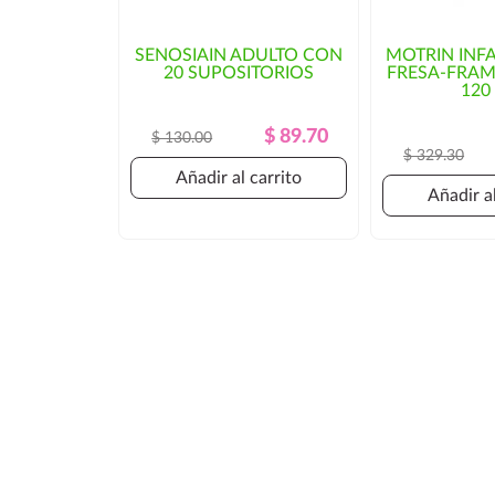
SENOSIAIN ADULTO CON
MOTRIN INF
20 SUPOSITORIOS
FRESA-FRA
120
Precio
Precio
$ 89.70
$ 130.00
$ 329.30
Regular
Añadir al carrito
Añadir al