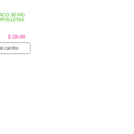
ACO 30 MG
MPOLLETAS
Precio
Precio
$ 28.48
Regular
al carrito