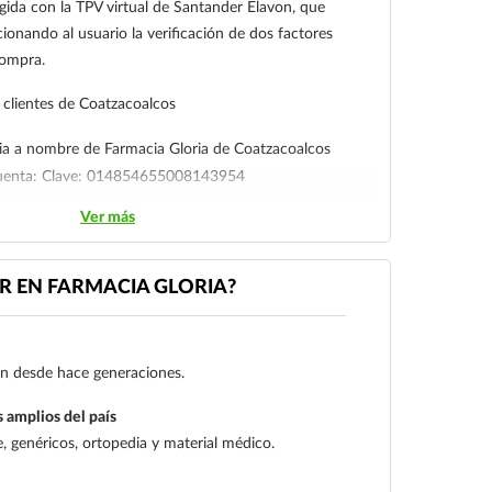
gida con la TPV virtual de Santander Elavon, que
ionando al usuario la verificación de dos factores
compra.
clientes de Coatzacoalcos
ia a nombre de Farmacia Gloria de Coatzacoalcos
cuenta: Clave: 014854655008143954
Ver más
l cliente deberá enviar su comprobante de pago a al
ico:
ecommerce@farmaciagloria.mx
o a nuestro
 EN FARMACIA GLORIA?
gen desde hace generaciones.
 amplios del país
 genéricos, ortopedia y material médico.