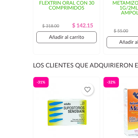
FLEXTRIN ORAL CON 30
METAMIZO
COMPRIMIDOS
1G/2ML
tiempo de entrega. En ese caso, se solicitaría aut
AMPOL
Precio
Precio
$ 142.15
$ 318.00
$ 55.00
Regular
Añadir al carrito
Añadir al
LOS CLIENTES QUE ADQUIRIERON
-31%
-32%
favorite_border