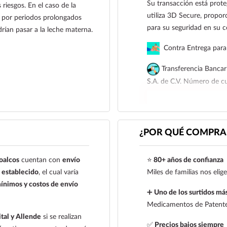
Su transacción está prote
 riesgos. En el caso de la
utiliza 3D Secure, proporc
i por periodos prolongados
para su seguridad en su 
rían pasar a la leche materna.
Contra Entrega para 
Transferencia Bancar
S.A. de C.V. Número de 
Para esta forma de pago e
siguiente correo electrón
921 261 8491
¿POR QUÉ COMPRAR
oalcos
cuentan con
envío
⭐
80+ años de confianza
establecido
, el cual varía
Miles de familias nos eli
ínimos y costos de envío
➕
Uno de los surtidos más
Medicamentos de Patente,
tal y Allende
si se realizan
✅
Precios bajos siempre