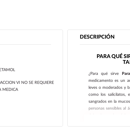
DESCRIPCIÓN
PARA QUÉ SI
TA
ETAMOL
¿Para qué sirve
Par
medicamento es un anal
RACCION VI NO SE REQUIERE
leves o moderados y ba
A MEDICA
como los salicilatos, 
sangrados en la mucosa
personas sensibles al ác
dolor de muelas, dolore
asociados al resfriad
menores como extracc