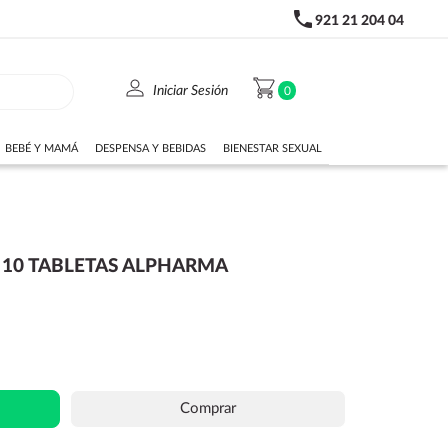
phone
921 21 204 04
person
shopping_cart
Iniciar Sesión
0
BEBÉ Y MAMÁ
DESPENSA Y BEBIDAS
BIENESTAR SEXUAL
 10 TABLETAS ALPHARMA
Comprar