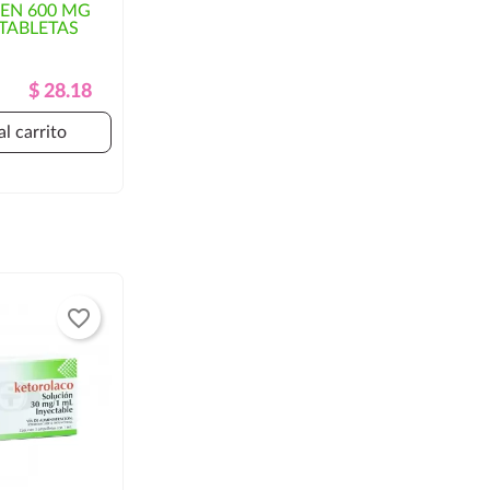
EN 600 MG
TABLETAS
Precio
Precio
$ 28.18
Regular
al carrito
favorite_border