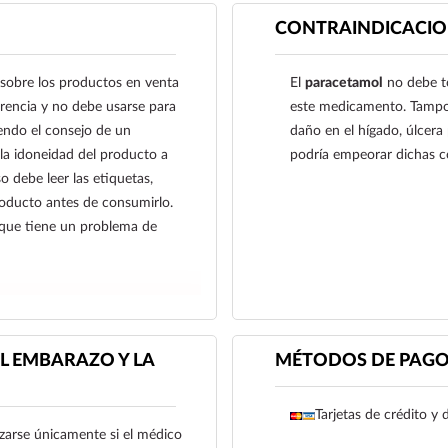
comunes.
CONTRAINDICACIO
sobre los productos en venta
El
paracetamol
no debe to
ferencia y no debe usarse para
este medicamento. Tampo
endo el consejo de un
daño en el hígado, úlcera 
 la idoneidad del producto a
podría empeorar dichas c
o debe leer las etiquetas,
producto antes de consumirlo.
 que tiene un problema de
L EMBARAZO Y LA
MÉTODOS DE PAG
Tarjetas de crédito y 
zarse únicamente si el médico