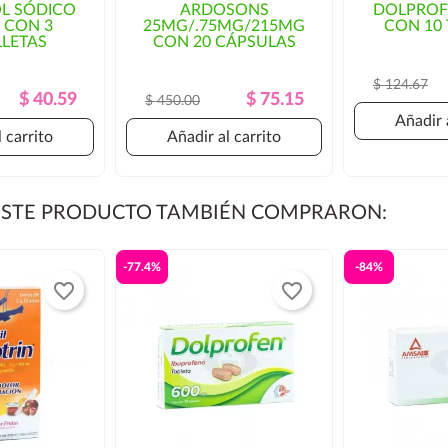
L SÓDICO
ARDOSONS
DOLPROF
 CON 3
25MG/.75MG/215MG
CON 10 
orización por parte del cliente.
LETAS
CON 20 CÁPSULAS
$ 124.67
Precio
Precio
Precio
Precio
$ 40.59
$ 75.15
$ 450.00
Regular
Regular
Añadir 
 carrito
Añadir al carrito
 ESTE PRODUCTO TAMBIÉN COMPRARON:
-77.4%
-84%
favorite_border
favorite_border