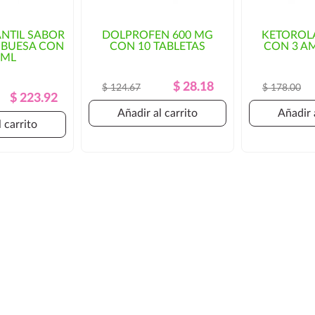
ANTIL SABOR
DOLPROFEN 600 MG
KETOROL
MBUESA CON
CON 10 TABLETAS
CON 3 A
 ML
Precio
Precio
$ 28.18
$ 124.67
$ 178.00
Precio
Precio
$ 223.92
Regular
Regular
Añadir al carrito
Añadir 
 carrito