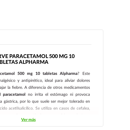
RVE PARACETAMOL 500 MG 10
BLETAS ALPHARMA
acetamol 500 mg 10 tabletas Alpharma
? Este
gésico y antipirético, ideal para aliviar dolores
jar la fiebre. A diferencia de otros medicamentos
el
paracetamol
no irrita el estómago ni provoca
 gástrica, por lo que suele ser mejor tolerado en
ido acetilsalicílico. Se utiliza en casos de cefalea,
s musculares o articulares, neuralgias, malestares
Ver más
o común, fiebre posvacunal, después de cirugías
iones dentales e incluso en procesos febriles