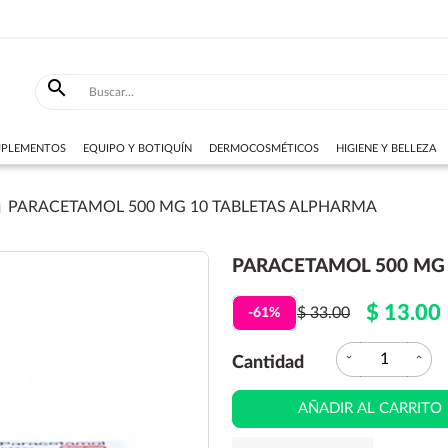

SUPLEMENTOS
EQUIPO Y BOTIQUÍN
DERMOCOSMÉTICOS
HIGIENE Y BELLEZA
PARACETAMOL 500 MG 10 TABLETAS ALPHARMA
PARACETAMOL 500 MG
$ 13.00
$ 33.00
-61%
expand_more
expand_less
Cantidad
AÑADIR AL CARRITO