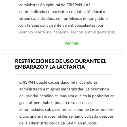
malignidades, no se obtienen siempre buenos
administración epidural de ERISPAN está
resultados y los fármacos deben ser reservados
contraindicada en pacientes con infección local o
para los pacientes refractarios a la otra terapia.
sistémica; individuos con problemas de sangrado o
Los glucocorticoides no son eficaces en
con terapia concurrente de anticoagulantes (por
hipercalcemia causada por hiperparatiroidismo.
ejemplo, warfarina, heparina, agentes antiplaquetarios);
Tiroiditis: La acción antiinflamatoria de ERISPAN
pacientes con hipersensibilidad sabida a los agentes
Ver más
releva dramáticamente síntomas como fiebre,
anestésicos locales, a los medios de contraste, o a los
dolor e hinchazón agudos de la tiroides en
glucocorticoides; y pacientes que experimentaron
tiroiditis (subaguda, no supurativa) y tiroiditis
complicaciones con inyecciones glucocorticoides
RESTRICCIONES DE USO DURANTE EL
granulomatosa.
anteriores.
EMBARAZO Y LA LACTANCIA
Se indica en dosificaciones medias a altas para la
Reporte las sospechas de reacción adversa al correo:
terapia paliativa en los pacientes seriamente
farmacovigilancia@cofepris.gob.mx
ERISPAN puede causar daño fetal cuando es
enfermos insensibles a los salicilatos y a las
administrado a mujeres embarazadas. La ocurrencia
hormonas de tiroides. ERISPAN puede también
del paladar hendido es más alta que en la población en
ser eficaz en la reducción del edema orbital en la
general, pero habría podido resultar de las
exoftalmia endocrina (oftalmopatía tiroidea). Los
enfermedades subyacentes así como de los esferoides.
cambios en estado de la tiroides pueden hacer
Otras anormalidades fetales se han divulgado después
necesario el ajuste de la dosificación
de la administración de ERISPAN en mujeres
glucocorticoide.