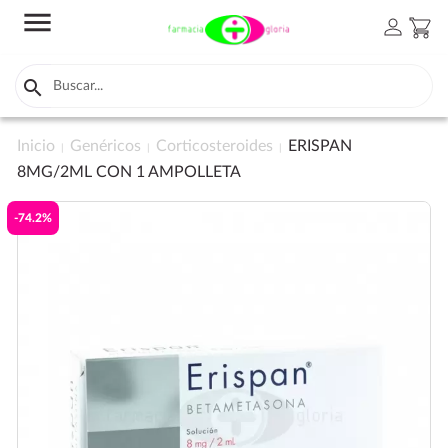
menu
person
shopping_cart

Inicio
Genéricos
Corticosteroides
ERISPAN
8MG/2ML CON 1 AMPOLLETA
-74.2%