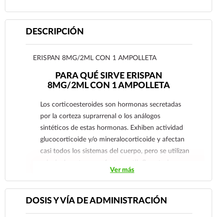
DESCRIPCIÓN
ERISPAN 8MG/2ML CON 1 AMPOLLETA
PARA QUÉ SIRVE ERISPAN
8MG/2ML CON 1 AMPOLLETA
Los corticoesteroides son hormonas secretadas
por la corteza suprarrenal o los análogos
sintéticos de estas hormonas. Exhiben actividad
glucocorticoide y/o mineralocorticoide y afectan
casi todos los sistemas del cuerpo, pero se utilizan
principalmente para efectos antiinflamatorios e
Ver más
inmunosupresores potentes y para reemplazo.
Betametasona y sus derivados se utilizan
principalmente como agentes antiinflamatorios o
DOSIS Y VÍA DE ADMINISTRACIÓN
inmunosupresores. Porque ERISPAN tiene