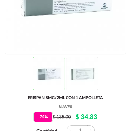
ERISPAN 8MG/2ML CON 1 AMPOLLETA
MAVER
$ 34.83
$ 135.00
-74%
expand_more
expand_less