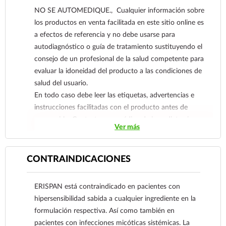
solamente características mínimas
NO SE AUTOMEDIQUE., Cualquier información sobre
mineralocorticoides, es inadecuado solamente
los productos en venta facilitada en este sitio online es
para el manejo de la insuficiencia adrenocortical.
a efectos de referencia y no debe usarse para
Si se utiliza en el tratamiento de esta condición,
autodiagnóstico o guía de tratamiento sustituyendo el
se requiere además una terapia concomitante con
consejo de un profesional de la salud competente para
un mineralocorticoide.
evaluar la idoneidad del producto a las condiciones de
Hipercalcemia: En dosificaciones moderadas,
salud del usuario.
ERISPAN promueve una reducción en
En todo caso debe leer las etiquetas, advertencias e
concentraciones de calcio en suero y es eficaz en
instrucciones facilitadas con el producto antes de
el tratamiento de hipercalcemia resultando de la
consumirlo. Contacte a su médico de inmediato si
intoxicación de sarcoidosis o de la vitamina D. La
Ver más
sospecha que tiene un problema de salud.
hipercalcemia asociada a la implicación de hueso
en mieloma múltiple se puede mejorar
CONTRAINDICACIONES
generalmente con, y éstos son el tratamiento a
largo plazo más eficaz para la hipercalcemia
asociada al cáncer de pecho en mujeres
ERISPAN está contraindicado en pacientes con
posmenopáusicas. Aunque los glucocorticoides
hipersensibilidad sabida a cualquier ingrediente en la
pueden de vez en cuando ser de valor en el
formulación respectiva. Así como también en
tratamiento de hipercalcemia asociado a otras
pacientes con infecciones micóticas sistémicas. La