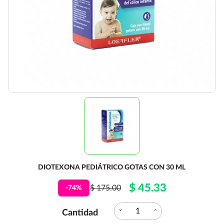
DIOTEXONA PEDIÁTRICO GOTAS CON 30 ML
$ 45.33
$ 175.00
-74%
expand_more
expand_less
Cantidad