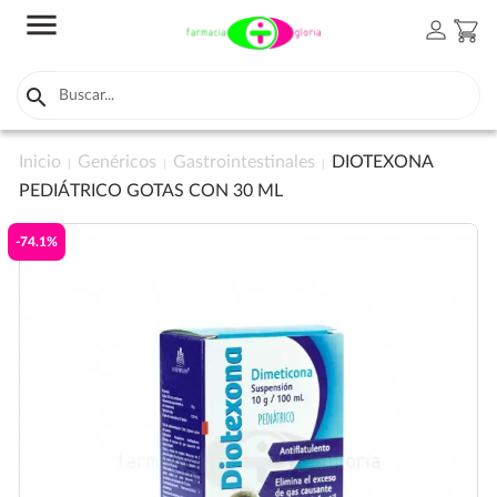
menu
person
shopping_cart

Inicio
Genéricos
Gastrointestinales
DIOTEXONA
PEDIÁTRICO GOTAS CON 30 ML
-74.1%