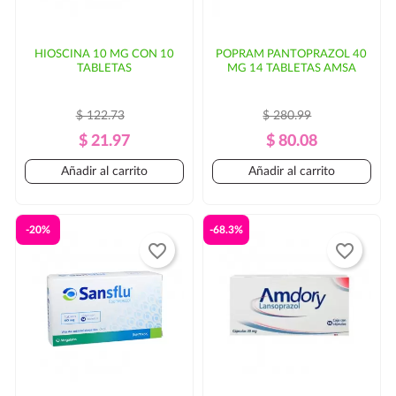
HIOSCINA 10 MG CON 10
POPRAM PANTOPRAZOL 40
TABLETAS
MG 14 TABLETAS AMSA
$ 122.73
$ 280.99
Precio
Precio
Precio
Precio
$ 21.97
$ 80.08
Regular
Regular
Añadir al carrito
Añadir al carrito
-20%
-68.3%
favorite_border
favorite_border