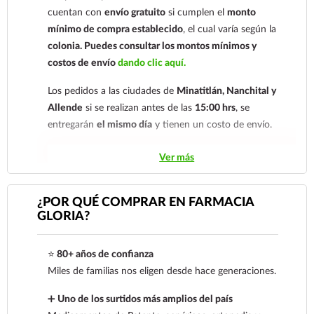
cuentan con
envío gratuito
si cumplen el
monto
mínimo de compra establecido
, el cual varía según la
colonia.
Puedes consultar los montos mínimos y
costos de envío
dando clic aquí.
Los pedidos a las ciudades de
Minatitlán, Nanchital y
Allende
si se realizan antes de las
15:00 hrs
, se
entregarán
el mismo día
y tienen un costo de envío.
Los pedidos de otras localidades se envían mediante
Ver más
.
Sólo hacemos envíos en el territorio
nacional.
¿POR QUÉ COMPRAR EN FARMACIA
GLORIA?
Tenemos dos tarifas dependiendo del tiempo de
entrega:
tarifa nacional al día siguiente y tarifa
⭐
80+ años de confianza
económica.
En la tarifa nacional al día siguiente, los
Miles de familias nos eligen desde hace generaciones.
pedidos deben realizarse
antes de las 14:00 hrs.
El
tiempo de entrega de la tarifa económica es de
2 a 5
➕
Uno de los surtidos más amplios del país
días.