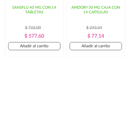
SANSFLU 40 MG CON 14
AMDORY 30 MG CAJA CON
TABLETAS
14 CAPSULAS
$ 722.00
$ 243.34
Precio
Precio
Precio
Precio
$ 577.60
$ 77.14
Regular
Regular
Añadir al carrito
Añadir al carrito