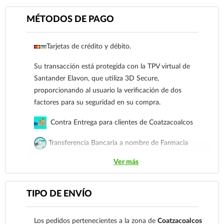
MÉTODOS DE PAGO
Tarjetas de crédito y débito.
Su transacción está protegida con la TPV virtual de
Ver más
Santander Elavon, que utiliza 3D Secure,
proporcionando al usuario la verificación de dos
factores para su seguridad en su compra.
Contra Entrega para clientes de Coatzacoalcos
Transferencia Bancaria a nombre de Farmacia
Gloria de Coatzacoalcos S.A. de C.V. Número de
Ver más
cuenta: Clave: 014854655008143954
Para esta forma de pago el cliente deberá enviar su
TIPO DE ENVÍO
comprobante de pago a al siguiente correo
electrónico:
ecommerce@farmaciagloria.mx
o a
Los pedidos pertenecientes a la zona de
Coatzacoalcos
nuestro
921 261 8491