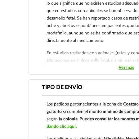
lo que significa que no existen estudios adecu
que en estudios con animales se han observado 
desarrollo fetal. Se han reportado casos de restr
bebé y abortos espontáneos en pacientes que t
modafinilo, aunque no se ha confirmado que est
directamente al medicamento.
En estudios realizados con animales (ratas y con
alteraciones en el desarrollo fetal, disminución 
Ver más
de reabsorciones (pérdidas tempranas del embri
altas. Algunos estudios no encontraron efectos si
los datos sugieren que puede haber riesgo para e
TIPO DE ENVÍO
embarazo. Por tanto, solo debe utilizarse si el m
beneficio para la madre justifica el riesgo para el
Los pedidos pertenecientes a la zona de
Coatzac
En cuanto a la
lactancia
, se desconoce si el armo
gratuito
si cumplen el
monto mínimo de compra 
materna, pero como muchos medicamentos sí lo
según la
colonia.
Puedes consultar los montos m
precaución. El médico evaluará si se debe suspend
dando clic aquí.
del medicamento mientras se esté amamantando