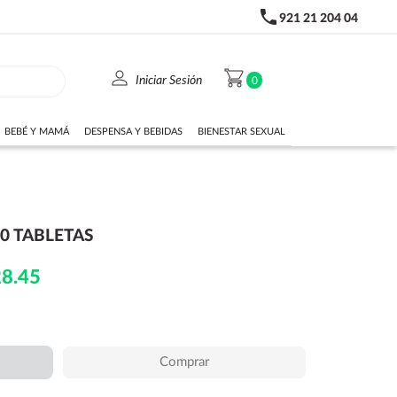
phone
921 21 204 04
person
shopping_cart
Iniciar Sesión
0
BEBÉ Y MAMÁ
DESPENSA Y BEBIDAS
BIENESTAR SEXUAL
0 TABLETAS
28.45
Comprar