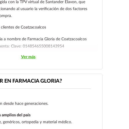
gida con la TPV virtual de Santander Elavon, que
ionando al usuario la verificación de dos factores
compra.
clientes de Coatzacoalcos
ia a nombre de Farmacia Gloria de Coatzacoalcos
cuenta: Clave: 014854655008143954
Ver más
l cliente deberá enviar su comprobante de pago a al
ico:
ecommerce@farmaciagloria.mx
o a nuestro
 EN FARMACIA GLORIA?
gen desde hace generaciones.
 amplios del país
 genéricos, ortopedia y material médico.