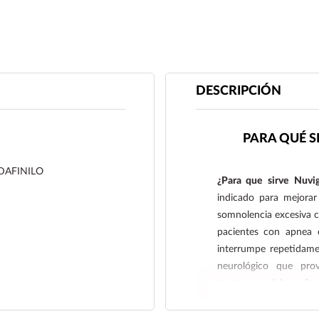
DESCRIPCIÓN
PARA QUÉ S
AFINILO
¿Para que sirve Nuv
indicado para mejorar
somnolencia excesiva c
pacientes con apnea o
interrumpe repetidame
neurológico que pro
trastornos del sueño
(cuando los cambios de 
vigilia).