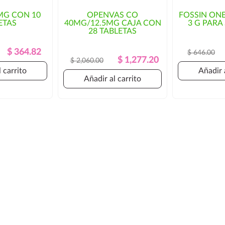
osto del envío y/o mayor
MG CON 10
OPENVAS CO
FOSSIN ON
ETAS
40MG/12.5MG CAJA CON
3 G PARA
orización por parte del cliente.
28 TABLETAS
Precio
Precio
$ 364.82
$ 646.00
Precio
Precio
$ 1,277.20
$ 2,060.00
Regular
Regular
 carrito
Añadir 
Añadir al carrito