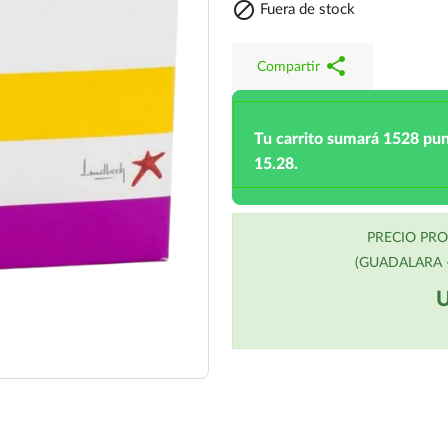

Fuera de stock
share
Compartir
Tu carrito sumará 1528 pu
15.28.
PRECIO PR
(GUADALARA -