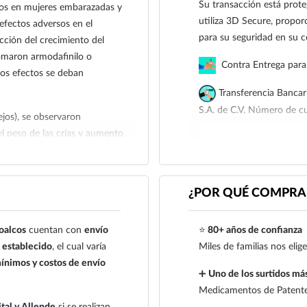
Su transacción está prote
ados en mujeres embarazadas y
utiliza 3D Secure, proporc
efectos adversos en el
para su seguridad en su 
icción del crecimiento del
omaron armodafinilo o
Contra Entrega para 
os efectos se deban
Transferencia Bancar
S.A. de C.V. Número de 
ejos), se observaron
del peso de las crías y aumento
Para esta forma de pago e
ón), sobre todo con dosis
siguiente correo electrón
gnificativos, pero en general,
921 261 8491
l bebé si se usa durante el
¿POR QUÉ COMPRAR
édico considera que el
 feto.
oalcos
cuentan con
envío
⭐
80+ años de confianza
dafinilo se excreta en la leche
establecido
, el cual varía
Miles de familias nos eli
 hacen, se recomienda tener
ínimos y costos de envío
➕
Uno de los surtidos más
er la lactancia o evitar el uso
Medicamentos de Patente,
, dependiendo de la