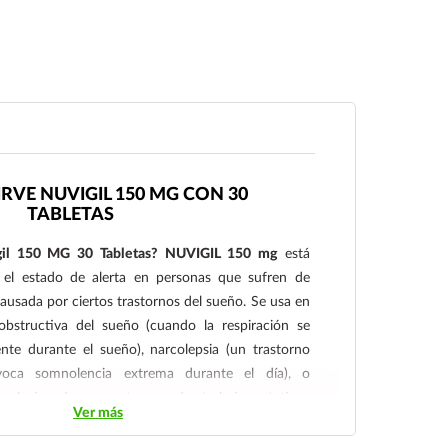
IRVE NUVIGIL 150 MG CON 30
TABLETAS
igil 150 MG 30 Tabletas? NUVIGIL 150 mg
está
 el estado de alerta en personas que sufren de
ausada por ciertos trastornos del sueño. Se usa en
bstructiva del sueño (cuando la respiración se
nte durante el sueño), narcolepsia (un trastorno
voca somnolencia extrema durante el día), o
 relacionados con turnos de trabajo rotativos
Ver más
horario laboral alteran el ritmo natural de sueño y