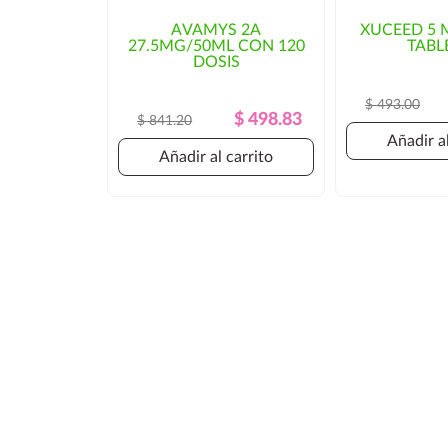
puede haber un incremento en el c
AVAMYS 2A
XUCEED 5 
27.5MG/50ML CON 120
TABL
tiempo de entrega. En ese caso, se solicitaría aut
DOSIS
$ 493.00
Precio
Precio
$ 498.83
$ 841.20
Regular
Añadir al
Añadir al carrito