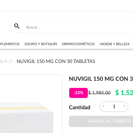

SUPLEMENTOS
EQUIPO Y BOTIQUÍN
DERMOCOSMÉTICOS
HIGIENE Y BELLEZA
de A-Z
NUVIGIL 150 MG CON 30 TABLETAS
NUVIGIL 150 MG CON 3
$ 1,5
$ 1,985.00
-23%
expand_more
expand_less
Cantidad
AÑADIR AL CARRITO