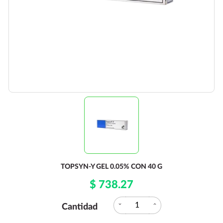
TOPSYN-Y GEL 0.05% CON 40 G
$ 738.27
expand_more
expand_less
Cantidad