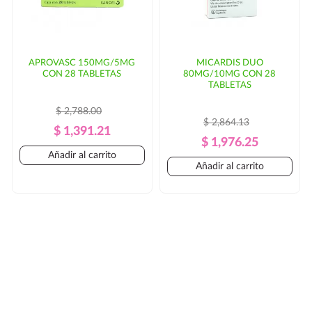
APROVASC 150MG/5MG
MICARDIS DUO
CON 28 TABLETAS
80MG/10MG CON 28
TABLETAS
$ 2,788.00
$ 2,864.13
Precio
Precio
$ 1,391.21
Precio
Precio
$ 1,976.25
Regular
Añadir al carrito
Regular
Añadir al carrito