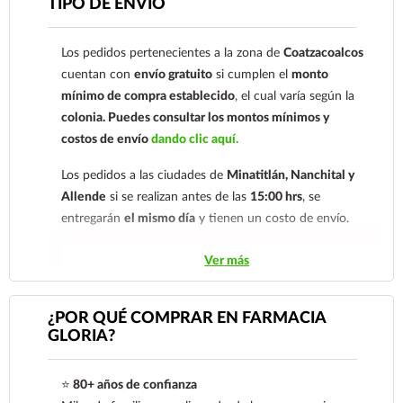
TIPO DE ENVÍO
comprobante de pago a al siguiente correo
electrónico:
ecommerce@farmaciagloria.mx
o a
Los pedidos pertenecientes a la zona de
Coatzacoalcos
nuestro
921 261 8491
cuentan con
envío gratuito
si cumplen el
monto
mínimo de compra establecido
, el cual varía según la
colonia.
Puedes consultar los montos mínimos y
costos de envío
dando clic aquí.
Los pedidos a las ciudades de
Minatitlán, Nanchital y
Allende
si se realizan antes de las
15:00 hrs
, se
entregarán
el mismo día
y tienen un costo de envío.
Los pedidos de otras localidades se envían mediante
Ver más
.
Sólo hacemos envíos en el territorio
nacional.
¿POR QUÉ COMPRAR EN FARMACIA
GLORIA?
Tenemos dos tarifas dependiendo del tiempo de
entrega:
tarifa nacional al día siguiente y tarifa
⭐
80+ años de confianza
económica.
En la tarifa nacional al día siguiente, los