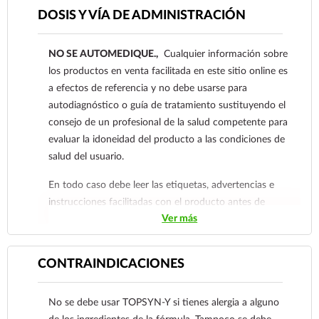
Está indicado para problemas como eccema
DOSIS Y VÍA DE ADMINISTRACIÓN
numular (eccema en forma de monedas), liquen
plano, dermatitis atópica, neurodermatitis,
NO SE AUTOMEDIQUE.,
Cualquier información sobre
dermatitis por contacto y dermatitis seborreica
los productos en venta facilitada en este sitio online es
severa.
a efectos de referencia y no debe usarse para
También se utiliza cuando las lesiones están
autodiagnóstico o guía de tratamiento sustituyendo el
infectadas, como en casos de dermatitis por
consejo de un profesional de la salud competente para
contacto e impetiginizadas, escabiasis
evaluar la idoneidad del producto a las condiciones de
impetiginizadas (sarna con infección secundaria),
salud del usuario.
impétigo contagioso y otras afecciones de la piel
En todo caso debe leer las etiquetas, advertencias e
donde haya infección por hongos como factor
instrucciones facilitadas con el producto antes de
principal.
Ver más
consumirlo. Contacte a su médico de inmediato si
sospecha que tiene un problema de salud.
CONTRAINDICACIONES
No se debe usar TOPSYN-Y si tienes alergia a alguno