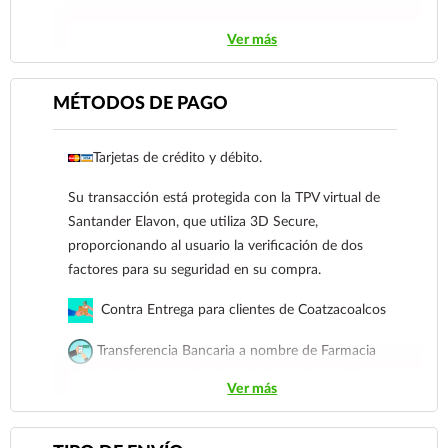
Su uso en esta etapa queda bajo criterio médico, quien
Ver más
deberá valorar los posibles riesgos y beneficios antes
de autorizarlo.
MÉTODOS DE PAGO
Tarjetas de crédito y débito.
Su transacción está protegida con la TPV virtual de
Santander Elavon, que utiliza 3D Secure,
proporcionando al usuario la verificación de dos
factores para su seguridad en su compra.
Contra Entrega para clientes de Coatzacoalcos
Transferencia Bancaria a nombre de Farmacia
Gloria de Coatzacoalcos S.A. de C.V. Número de
Ver más
cuenta: Clave: 014854655008143954
Para esta forma de pago el cliente deberá enviar su