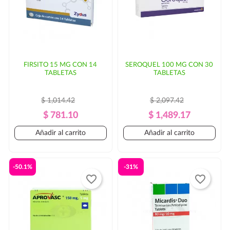
FIRSITO 15 MG CON 14
SEROQUEL 100 MG CON 30
TABLETAS
TABLETAS
$ 1,014.42
$ 2,097.42
Precio
Precio
Precio
Precio
$ 781.10
$ 1,489.17
Regular
Regular
Añadir al carrito
Añadir al carrito
-50.1%
-31%
favorite_border
favorite_border