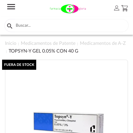
menu
person
shopping_cart

Inicio
Medicamentos de Patente
Medicamentos de A-Z
TOPSYN-Y GEL 0.05% CON 40 G
FUERA DE STOCK