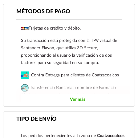
MÉTODOS DE PAGO
Tarjetas de crédito y débito.
Ver más
Su transacción está protegida con la TPV virtual de
Santander Elavon, que utiliza 3D Secure,
proporcionando al usuario la verificación de dos
factores para su seguridad en su compra.
Contra Entrega para clientes de Coatzacoalcos
Transferencia Bancaria a nombre de Farmacia
Gloria de Coatzacoalcos S.A. de C.V. Número de
Ver más
cuenta: Clave: 014854655008143954
Para esta forma de pago el cliente deberá enviar su
TIPO DE ENVÍO
comprobante de pago a al siguiente correo
electrónico:
ecommerce@farmaciagloria.mx
o a
Los pedidos pertenecientes a la zona de
Coatzacoalcos
nuestro
921 261 8491