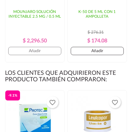
MOUNJARO SOLUCIÓN
K-50 DE 5 ML CON 1
INYECTABLE 2.5 MG / 0.5 ML
AMPOLLETA
$ 276.31
Precio
Precio
Precio
Precio
$ 2,296.50
$ 174.08
Regular
Regular
Añadir
Añadir
LOS CLIENTES QUE ADQUIRIERON ESTE
PRODUCTO TAMBIÉN COMPRARON:
-9.1%
favorite_border
favorite_border