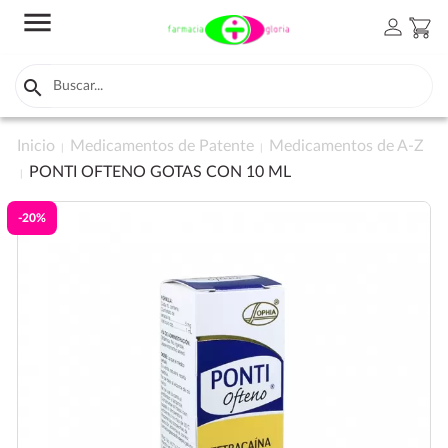
menu
person
shopping_cart

Inicio
Medicamentos de Patente
Medicamentos de A-Z
PONTI OFTENO GOTAS CON 10 ML
-20%