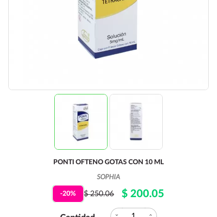
PONTI OFTENO GOTAS CON 10 ML
SOPHIA
$ 200.05
$ 250.06
-20%
expand_more
expand_less