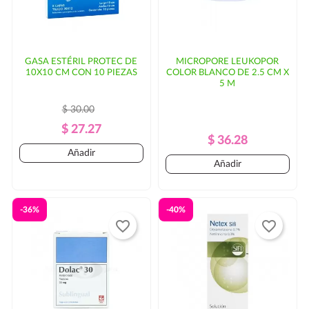
GASA ESTÉRIL PROTEC DE
MICROPORE LEUKOPOR
10X10 CM CON 10 PIEZAS
COLOR BLANCO DE 2.5 CM X
5 M
$ 30.00
Precio
Precio
$ 27.27
Precio
Precio
$ 36.28
Regular
Añadir
Regular
Añadir
-36%
-40%
favorite_border
favorite_border