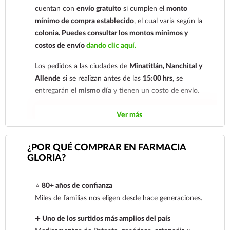
cuentan con
envío gratuito
si cumplen el
monto
mínimo de compra establecido
, el cual varía según la
colonia.
Puedes consultar los montos mínimos y
costos de envío
dando clic aquí.
Los pedidos a las ciudades de
Minatitlán, Nanchital y
Allende
si se realizan antes de las
15:00 hrs
, se
entregarán
el mismo día
y tienen un costo de envío.
Los pedidos de otras localidades se envían mediante
Ver más
.
Sólo hacemos envíos en el territorio
nacional.
¿POR QUÉ COMPRAR EN FARMACIA
GLORIA?
Tenemos dos tarifas dependiendo del tiempo de
entrega:
tarifa nacional al día siguiente y tarifa
⭐
80+ años de confianza
económica.
En la tarifa nacional al día siguiente, los
Miles de familias nos eligen desde hace generaciones.
pedidos deben realizarse
antes de las 14:00 hrs.
El
tiempo de entrega de la tarifa económica es de
2 a 5
➕
Uno de los surtidos más amplios del país
días.