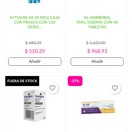
AYTUGRE NS 50 MCG CAJA
SIL-NORBORAL
CON FRASCO CON 120
5MG/1000MG CON 40
DOSIS...
TABLETAS
$ 680.39
$ 1,623.00
Precio
Precio
Precio
Precio
$ 510.29
$ 968.93
Regular
Regular
Añadir
Añadir
FUERA DE STOCK
-37%
favorite_border
favorite_border