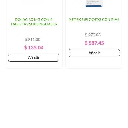
DOLAC 30 MG CON 4
NETEX SIFI GOTAS CON 5 ML
TABLETAS SUBLINGUALES
$ 979.08
$ 211.00
Precio
Precio
$ 587.45
Precio
Precio
$ 135.04
Regular
Añadir
Regular
Añadir